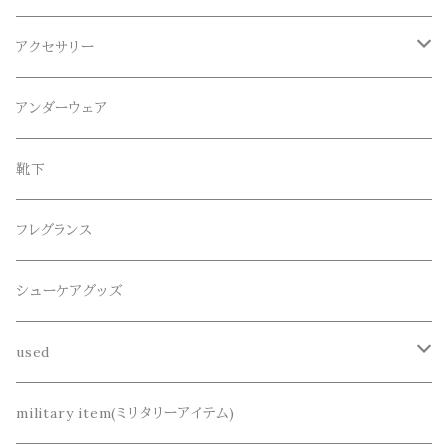
ロンT
ロング
CameOne(ケイムワン)
セットアップ
帽子、マフラー、手袋
アクセサリー
スウェット / トレーナー
ショート
CANDY DESIGN&WORKS(CDW)
シューズ
メガネ、サングラス
リング
アンダーウェア
ニット / セーター
水陸両用ショートパンツ
シューズ
collonil(コロニル)
ベルト
ブレスレット、バングル
靴下
パーカー
サンダル
CountyComm(カウンティーコム)
腕時計
ネックレス
フレグランス
半袖シャツ
decka(デカ)
キーアクセサリー
シューケアグッズ
シャツ
dros dro(ドロスドロ)
財布、コインケース、マネークリップ
used
カーディガン
DETAIL(ディティール)
鞄
リメイク
military item(ミリタリーアイテム)
ベスト