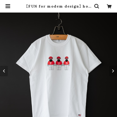
【FUN for modem design】 hob
by ojisan tee usa cotton | dro
s dro