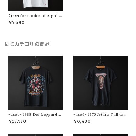
【FUN for modem design】 h
obby ojisan tee usa cotton
¥7,590
同じカテゴリの商品
-used- 1988 Def Leppard to
-used- 1976 Jethro Tull tou
ur tee (Hysteria)
r tee
¥15,180
¥6,490