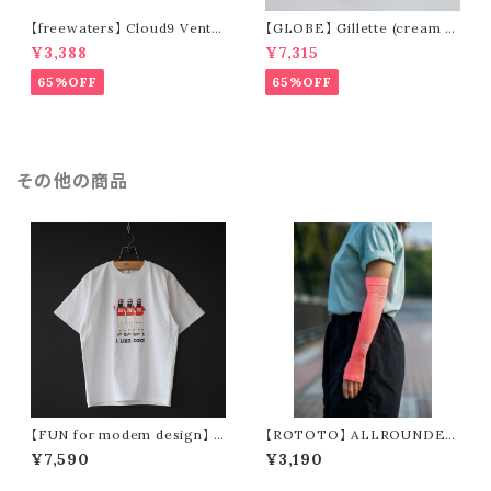
【freewaters】 Cloud9 Ventu
【GLOBE】 Gillette (cream /
re - Lace Up (brown)
pomegranate)
¥3,388
¥7,315
65%OFF
65%OFF
その他の商品
【FUN for modem design】 I
【ROTOTO】 ALLROUNDER
LIKE OCKE tee -usa cotto
”BREEZE SLEEVE” R5168
¥7,590
¥3,190
n- (white)