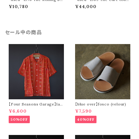
ones tour tee
tee (The Prayer Tour)
¥10,780
¥44,000
セール中の商品
【Four Seasons Garage】lad
【blue over】fosco (velour)
der stripe open collar s/s s
¥6,600
¥7,590
hirt (orange)
50%OFF
40%OFF