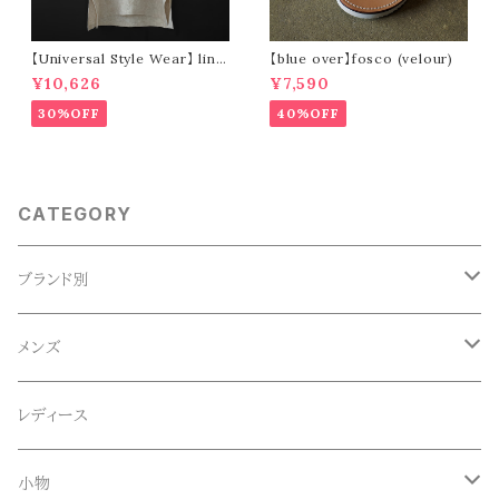
【Universal Style Wear】 line
【blue over】fosco (velour)
n mexican parka (off white)
¥10,626
¥7,590
30%OFF
40%OFF
CATEGORY
ブランド別
ACE SNKR(エーススニーカー)
メンズ
Anapau,Seaing,ANAPAU UG
トップス
レディース
Tシャツ
Blundstone(ブランドストーン)
ボトムス
小物