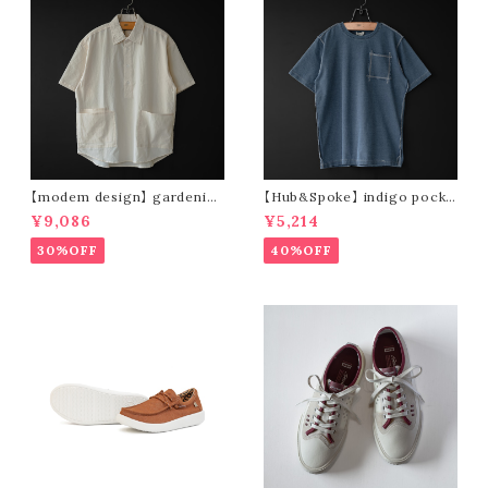
【modem design】 gardenin
【Hub&Spoke】 indigo pocke
g s/s shirt (sand)
t t-shirt (light indigo)
¥9,086
¥5,214
30%OFF
40%OFF