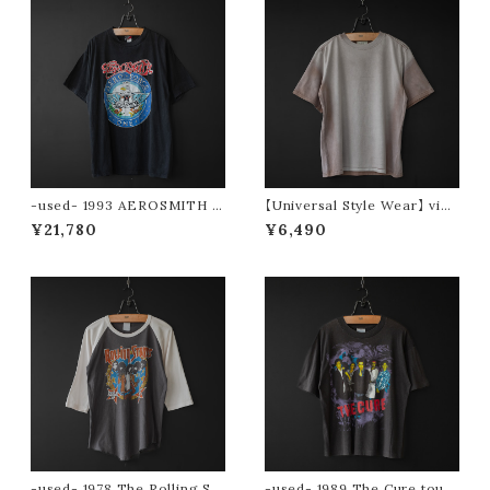
-used- 1993 AEROSMITH t
【Universal Style Wear】 vint
ee (Aero Force One)
age type tee (pink)
¥21,780
¥6,490
-used- 1978 The Rolling St
-used- 1989 The Cure tour