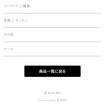
THE FLAVOR DESIGN(ザ フレーバーデザイン)
アクセサリー
インテリア / 雑貨
アウター
FOB FACTORY(エフオービーファクトリー)
食器 / キッチン
Four Seasons Garage(FSG)
その他
freewaters(フリーウォータース)
セール
GLOBE(グローブ)
商品一覧に戻る
GLOMA NAUTICA(グローマノーティカ)
hanakazari(ハナカザリ)
© dros dro
Powered by