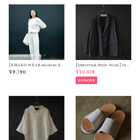
【KISAKU WEAR modem de
【Universal Style Wear】 tec
sign】kisaku waffle
jacket (black)
¥9,790
¥10,428
40%OFF