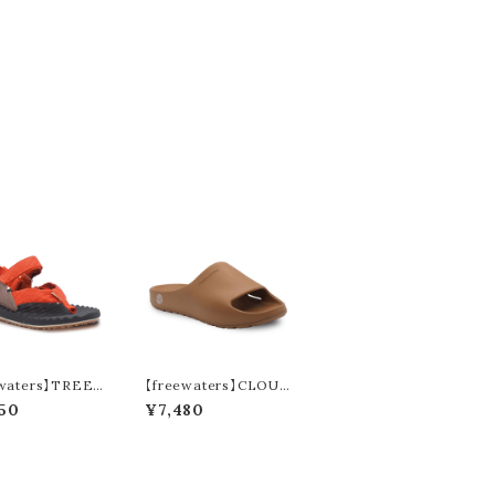
ewaters】TREEL
【freewaters】CLOUD
PORT (copper)
9 SLIDE (camel)
50
¥7,480