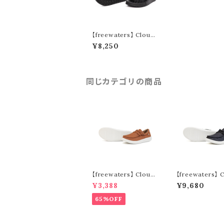
【freewaters】 Cloud9
Explorer (black)
¥8,250
同じカテゴリの商品
【freewaters】 Cloud9
【freewaters】 
Venture - Lace Up
Venture - Lac
¥3,388
¥9,680
(brown)
(black)
65%OFF