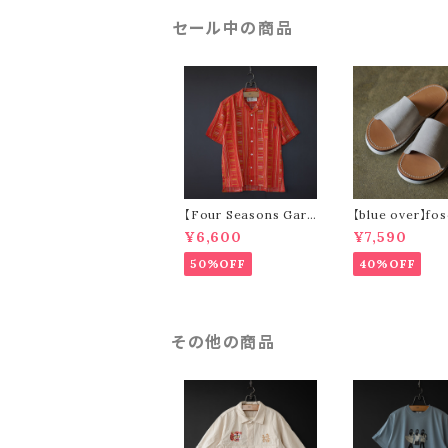
セール中の商品
【Four Seasons Gara
【blue over】fos
ge】ladder stripe op
elour)
¥6,600
¥7,590
en collar s/s shirt (o
range)
50%OFF
40%OFF
その他の商品