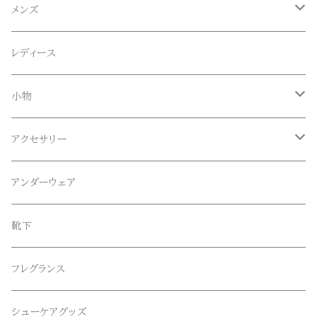
ACE SNKR(エーススニーカー)
メンズ
Anapau,Seaing,ANAPAU UG
トップス
レディース
Tシャツ
Blundstone(ブランドストーン)
ボトムス
小物
ロンT
ロング
CameOne(ケイムワン)
セットアップ
帽子、マフラー、手袋
アクセサリー
スウェット / トレーナー
ショート
CANDY DESIGN&WORKS(CDW)
シューズ
メガネ、サングラス
リング
アンダーウェア
ニット / セーター
水陸両用ショートパンツ
シューズ
collonil(コロニル)
ベルト
ブレスレット、バングル
靴下
パーカー
サンダル
CountyComm(カウンティーコム)
腕時計
ネックレス
フレグランス
半袖シャツ
dros dro(ドロスドロ)
キーアクセサリー
シューケアグッズ