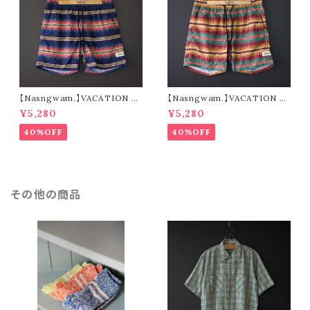
【Nasngwam.】VACATION S
【Nasngwam.】VACATION S
HORTS (navy)
HORTS (green)
¥5,280
¥5,280
40%OFF
40%OFF
その他の商品