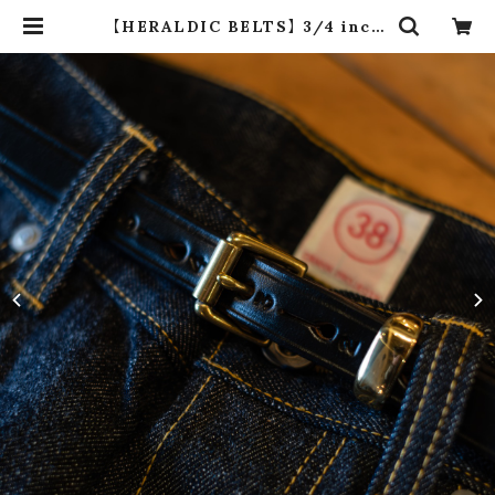
【HERALDIC BELTS】 3/4 inch
LEATHER BELT (2colors) | dr
os dro