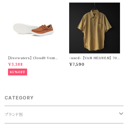
【freewaters】 Cloud9 Ventu
-used- 【VAN HEUSEN】 70s
re - Lace Up (brown)
stripe s/s shirt
¥3,388
¥7,590
65%OFF
CATEGORY
ブランド別