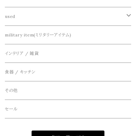
シャツ
DETAIL(ディティール)
財布、コインケース、マネークリップ
used
カーディガン
THE FLAVOR DESIGN(ザ フレーバーデザイン)
鞄
リメイク
military item(ミリタリーアイテム)
ベスト
FOB FACTORY(エフオービーファクトリー)
アクセサリー
インテリア / 雑貨
アウター
Four Seasons Garage(FSG)
食器 / キッチン
freewaters(フリーウォータース)
その他
GLOBE(グローブ)
セール
GLOMA NAUTICA(グローマノーティカ)