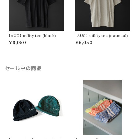
【AUG】 utility tee (black)
【AUG】 utility tee (oatmeal)
¥6,050
¥6,050
セール中の商品