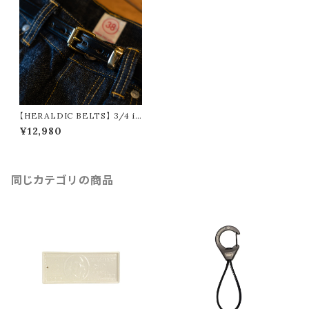
【HERALDIC BELTS】 3/4 in
ch LEATHER BELT (2color
¥12,980
s)
同じカテゴリの商品