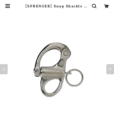
【SPRENGER】 Snap Shackle 36
053-S | dros dro