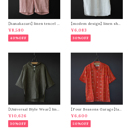
【hanakazari】 linen tencel s
【modem design】 linen shor
hort pants (pink)
t sleeve shirt (white)
¥8,580
¥6,083
40%OFF
30%OFF
【Universal Style Wear】 line
【Four Seasons Garage】lad
n mexican parka (olive)
der stripe open collar s/s s
¥10,626
¥6,600
hirt (orange)
30%OFF
50%OFF