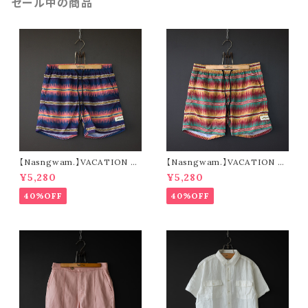
セール中の商品
【Nasngwam.】VACATION S
【Nasngwam.】VACATION S
HORTS (navy)
HORTS (green)
¥5,280
¥5,280
40%OFF
40%OFF