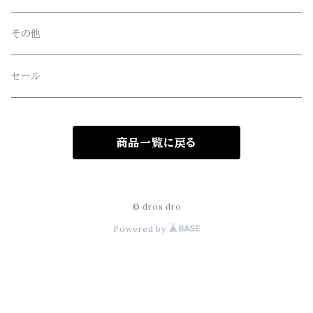
Four Seasons Garage(FSG)
その他
freewaters(フリーウォータース)
セール
GLOBE(グローブ)
商品一覧に戻る
GLOMA NAUTICA(グローマノーティカ)
hanakazari(ハナカザリ)
© dros dro
Powered by
Hub&Spoke(ハブアンドスポーク)
JHANKSON(ジャンクソン)