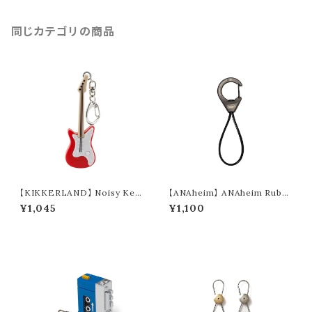
同じカテゴリの商品
【KIKKERLAND】 Noisy Key
【ANAheim】 ANAheim Rubb
Light "Guitar" (2colors)
er Loop Carabiner "Black"
¥1,045
¥1,100