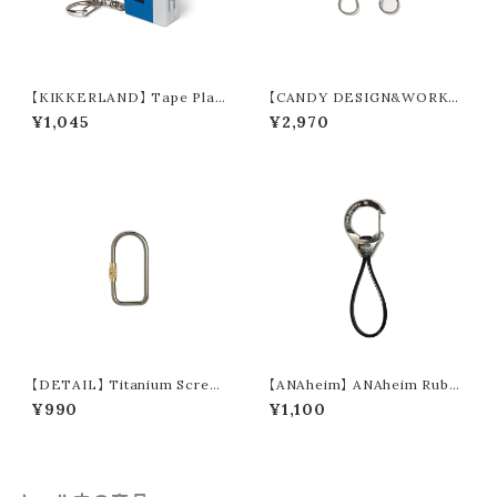
【KIKKERLAND】 Tape Play
【CANDY DESIGN&WORKS】
er LED Keychain
Maverick Revolving Keyrin
¥1,045
¥2,970
g (2colors) CHW-15
【DETAIL】 Titanium Screw
【ANAheim】 ANAheim Rubb
Lock Keyring "D-shape"
er Loop Carabiner "Nickel"
¥990
¥1,100