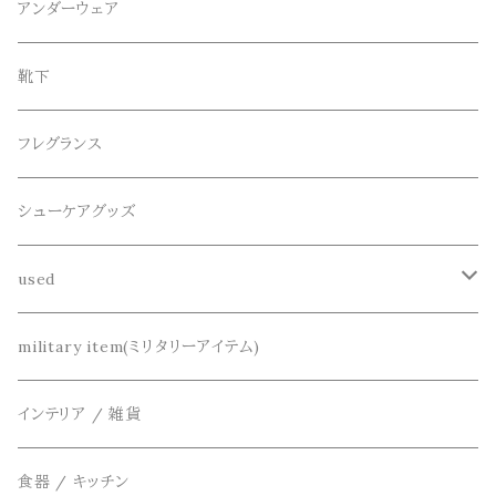
CANDY DESIGN&WORKS(CDW)
シューズ
メガネ、サングラス
リング
アンダーウェア
ニット / セーター
水陸両用ショートパンツ
シューズ
collonil(コロニル)
ベルト
ブレスレット、バングル
靴下
パーカー
サンダル
CountyComm(カウンティーコム)
腕時計
ネックレス
フレグランス
半袖シャツ
decka(デカ)
キーアクセサリー
シューケアグッズ
シャツ
dros dro(ドロスドロ)
財布、コインケース、マネークリップ
used
カーディガン
DETAIL(ディティール)
鞄
リメイク
military item(ミリタリーアイテム)
ベスト
THE FLAVOR DESIGN(ザ フレーバーデザイン)
アクセサリー
インテリア / 雑貨
アウター
FOB FACTORY(エフオービーファクトリー)
食器 / キッチン