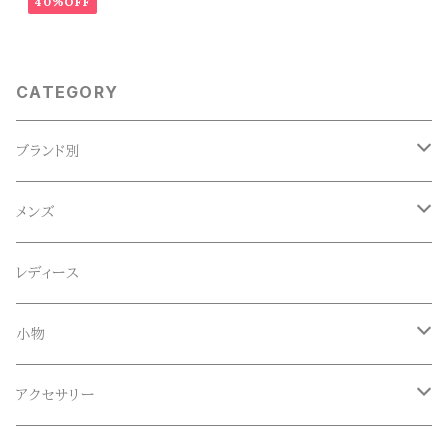
40%OFF
CATEGORY
ブランド別
ACE SNKR(エーススニーカー)
メンズ
Anapau,Seaing,ANAPAU UG
トップス
レディース
Tシャツ
Blundstone(ブランドストーン)
ボトムス
小物
ロンT
ロング
CameOne(ケイムワン)
セットアップ
帽子、マフラー、手袋
アクセサリー
スウェット / トレーナー
ショート