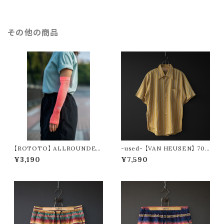
その他の商品
【ROTOTO】 ALLROUNDER
-used- 【VAN HEUSEN】 70s
”BREEZE SLEEVE” R5168
stripe s/s shirt
¥3,190
¥7,590