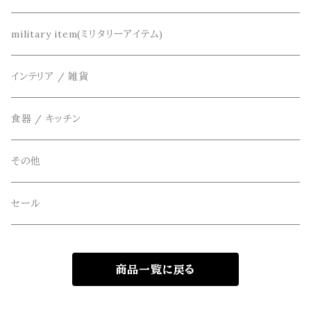
カーディガン
DETAIL(ディティール)
鞄
リメイク
military item(ミリタリーアイテム)
ベスト
THE FLAVOR DESIGN(ザ フレーバーデザイン)
アクセサリー
インテリア / 雑貨
アウター
FOB FACTORY(エフオービーファクトリー)
食器 / キッチン
Four Seasons Garage(FSG)
その他
freewaters(フリーウォータース)
セール
GLOBE(グローブ)
商品一覧に戻る
GLOMA NAUTICA(グローマノーティカ)