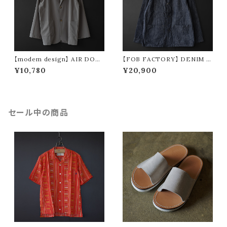
【modem design】 AIR DOTS
【FOB FACTORY】 DENIM C
tailored jacket (gray)
OVER ALL
¥10,780
¥20,900
セール中の商品