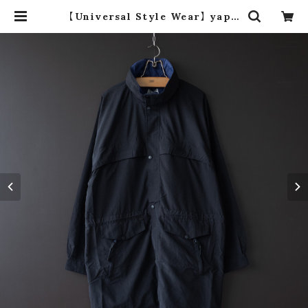
【Universal Style Wear】 yapp
y coat (black) | dros dro