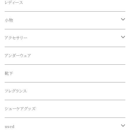
Anapau,Seaing,ANAPAU UG
トップス
レディース
Tシャツ
Blundstone(ブランドストーン)
ボトムス
小物
ロンT
ロング
CameOne(ケイムワン)
セットアップ
帽子、マフラー、手袋
アクセサリー
スウェット / トレーナー
ショート
CANDY DESIGN&WORKS(CDW)
シューズ
メガネ、サングラス
リング
アンダーウェア
ニット / セーター
水陸両用ショートパンツ
シューズ
collonil(コロニル)
ベルト
ブレスレット、バングル
靴下
パーカー
サンダル
CountyComm(カウンティーコム)
腕時計
ネックレス
フレグランス
半袖シャツ
decka(デカ)
キーアクセサリー
シューケアグッズ
シャツ
dros dro(ドロスドロ)
財布、コインケース、マネークリップ
used