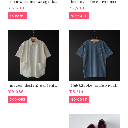
【Four Seasons Garage】lad
【blue over】fosco (velour)
der stripe open collar s/s s
¥6,600
¥7,590
hirt (orange)
50%OFF
40%OFF
【modem design】 gardenin
【Hub&Spoke】 indigo pocke
g s/s shirt (sand)
t t-shirt (light indigo)
¥9,086
¥5,214
30%OFF
40%OFF