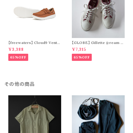
【freewaters】 Cloud9 Ventu
【GLOBE】 Gillette (cream /
re - Lace Up (brown)
pomegranate)
¥3,388
¥7,315
65%OFF
65%OFF
その他の商品