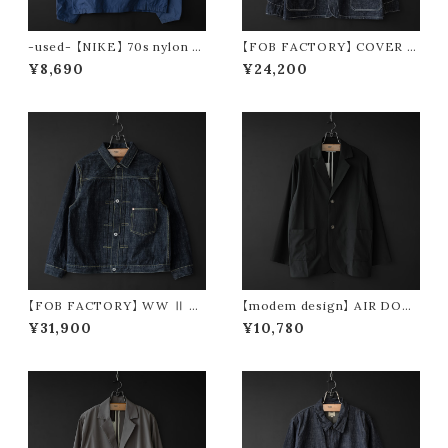
-used- 【NIKE】 70s nylon p
【FOB FACTORY】 COVER A
ullover parka made in USA
LL
¥8,690
¥24,200
【FOB FACTORY】 WW Ⅱ D
【modem design】 AIR DOTS
ENIM BLOUSE
tailored jacket (black)
¥31,900
¥10,780