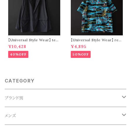
【Universal Style Wear】 tec
【Universal Style Wear】 res
jacket (black)
ort shirt (blue type)
¥10,428
¥4,895
40%OFF
50%OFF
CATEGORY
ブランド別
ACE SNKR(エーススニーカー)
メンズ