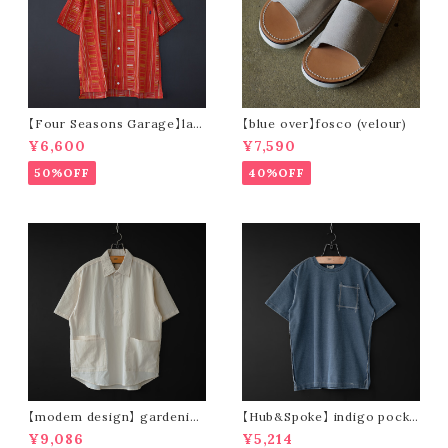
【Four Seasons Garage】lad
【blue over】fosco (velour)
der stripe open collar s/s s
¥6,600
¥7,590
hirt (orange)
50%OFF
40%OFF
【modem design】 gardenin
【Hub&Spoke】 indigo pocke
g s/s shirt (sand)
t t-shirt (light indigo)
¥9,086
¥5,214