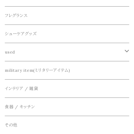
パーカー
サンダル
CountyComm(カウンティーコム)
腕時計
ネックレス
フレグランス
半袖シャツ
decka(デカ)
キーアクセサリー
シューケアグッズ
シャツ
dros dro(ドロスドロ)
財布、コインケース、マネークリップ
used
カーディガン
DETAIL(ディティール)
鞄
リメイク
military item(ミリタリーアイテム)
ベスト
THE FLAVOR DESIGN(ザ フレーバーデザイン)
アクセサリー
インテリア / 雑貨
アウター
FOB FACTORY(エフオービーファクトリー)
食器 / キッチン
Four Seasons Garage(FSG)
その他