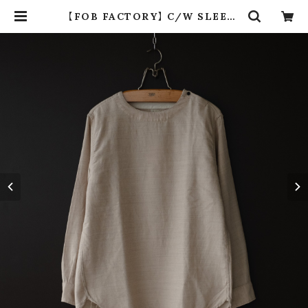
【FOB FACTORY】 C/W SLEEPI
NG SHIRT | dros dro