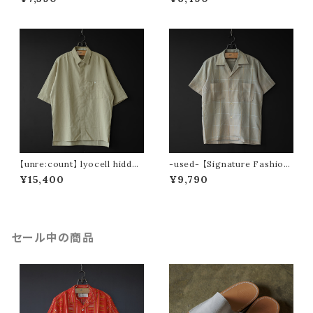
【unre:count】 lyocell hidden
-used- 【Signature Fashion
placket shirt (beige)
s】 50〜60s s/s open collar
¥15,400
¥9,790
shirt
セール中の商品