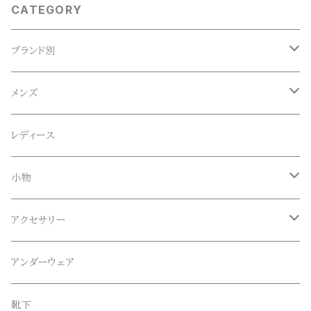
CATEGORY
ブランド別
ACE SNKR(エーススニーカー)
メンズ
Anapau,Seaing,ANAPAU UG
トップス
レディース
Tシャツ
Blundstone(ブランドストーン)
ボトムス
小物
ロンT
ロング
CameOne(ケイムワン)
セットアップ
帽子、マフラー、手袋
アクセサリー
スウェット / トレーナー
ショート
CANDY DESIGN&WORKS(CDW)
シューズ
メガネ、サングラス
リング
アンダーウェア
ニット / セーター
水陸両用ショートパンツ
シューズ
collonil(コロニル)
ベルト
ブレスレット、バングル
靴下