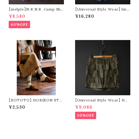
【melple】N.R.N.R. Camp Shir
【Universal Style Wear】 line
t (purple)
n easy tuck pants (navy)
¥8,580
¥16,280
40%OFF
【ROTOTO】 HORIZON STRI
【Universal Style Wear】 HAV
PE SOCKS R1466
-A-HANK bandanna patchw
¥2,530
¥9,086
ork short pants (olive)
30%OFF