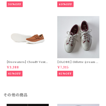
30%OFF
40%OFF
【freewaters】 Cloud9 Ventu
【GLOBE】 Gillette (cream /
re - Lace Up (brown)
pomegranate)
¥3,388
¥7,315
65%OFF
65%OFF
その他の商品