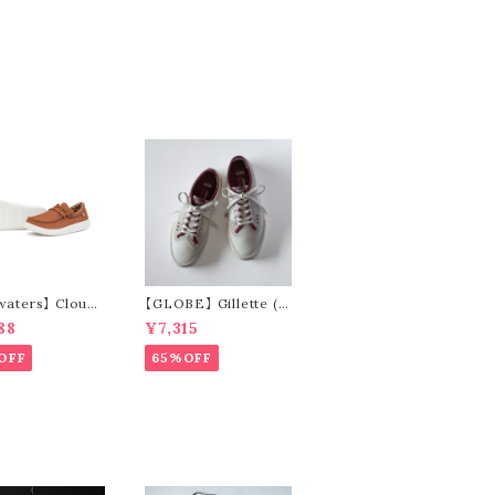
2 / レザーケアセ
レトロ缶
waters】 Cloud9
【GLOBE】 Gillette (c
re - Lace Up
ream / pomegranat
88
¥7,315
n)
e)
OFF
65%OFF