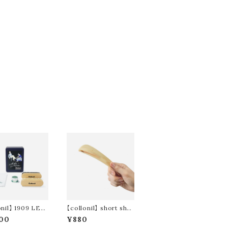
onil】 1909 LEA
【collonil】 short sho
 CARE SET N
ehorn / ショート シュ
00
¥880
LGIC DESIGN
ーホーン