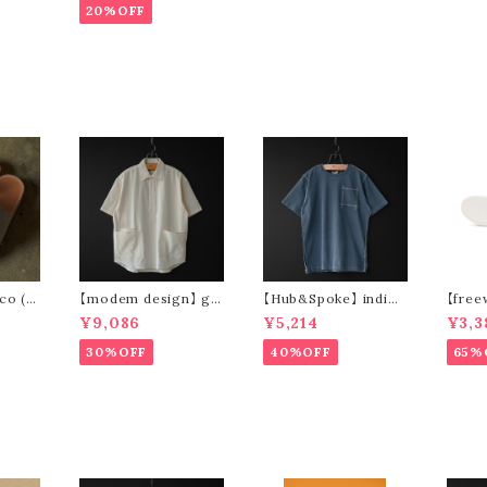
VOL.
20%OFF
ット 
co (v
【modem design】 ga
【Hub&Spoke】 indigo
【free
rdening s/s shirt (sa
pocket t-shirt (light
Ventu
¥9,086
¥5,214
¥3,3
nd)
indigo)
(brow
30%OFF
40%OFF
65%