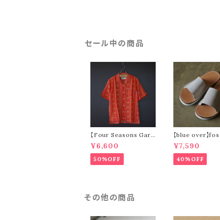
セール中の商品
【Four Seasons Gara
【blue over】fos
ge】ladder stripe op
elour)
¥6,600
¥7,590
en collar s/s shirt (o
range)
50%OFF
40%OFF
その他の商品