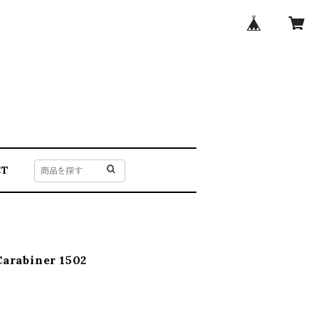
CT
rabiner 1502