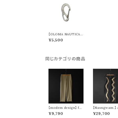
【GLOMA NAUTICA】
Carabiner 1502
¥5,500
同じカテゴリの商品
【modem design】 fun
【Nasngwam.】
ctional drawstring p
YMOUS PANTS 
¥9,790
¥29,700
ants (beige)
S)