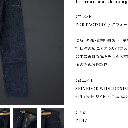
International shipping
【ブランド】
FOB FACTORY / エフ
原綿・型紙・織機・縫製・付
て私達の知見とスキルの集大
の中に新鮮な驚きをもたらす
値のある服を製作。
【商品名】
SELVEDGE WIDE DENIM
セルビッチ ワイド デニム 5ポ
【品番】
F1147