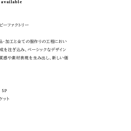
 available
オービーファクトリー
属品・加工と全ての服作りの工程におい
成を注ぎ込み、ベーシックなデザイン
質感や素材表現を生み出し、新しい価
 5P
ケット