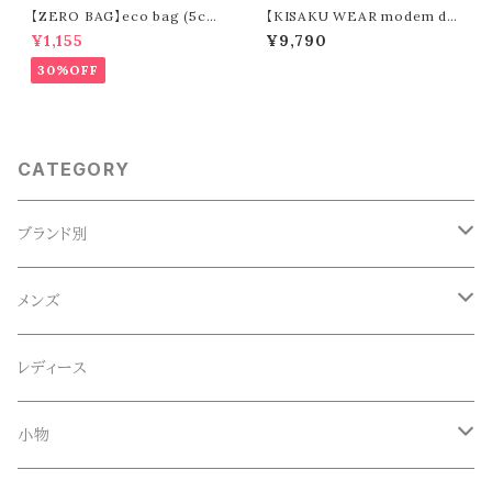
【ZERO BAG】eco bag (5col
【KISAKU WEAR modem de
ors)
sign】kisaku waffle
¥1,155
¥9,790
30%OFF
CATEGORY
ブランド別
ACE SNKR(エーススニーカー)
メンズ
Anapau,Seaing,ANAPAU UG
トップス
レディース
Tシャツ
Blundstone(ブランドストーン)
ボトムス
小物