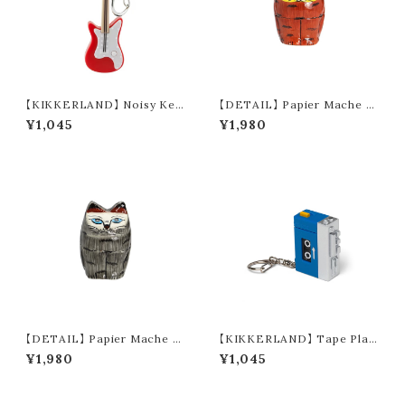
【KIKKERLAND】 Noisy Key
【DETAIL】 Papier Mache St
Light "Guitar" (2colors)
anding Cat (brown)
¥1,045
¥1,980
【DETAIL】 Papier Mache St
【KIKKERLAND】 Tape Play
anding Cat (gray)
er LED Keychain
¥1,980
¥1,045