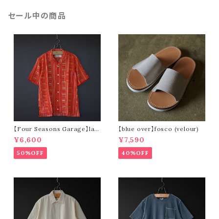
セール中の商品
【Four Seasons Garage】lad
【blue over】fosco (velour)
der stripe open collar s/s s
¥6,600
¥7,590
hirt (orange)
50%OFF
40%OFF