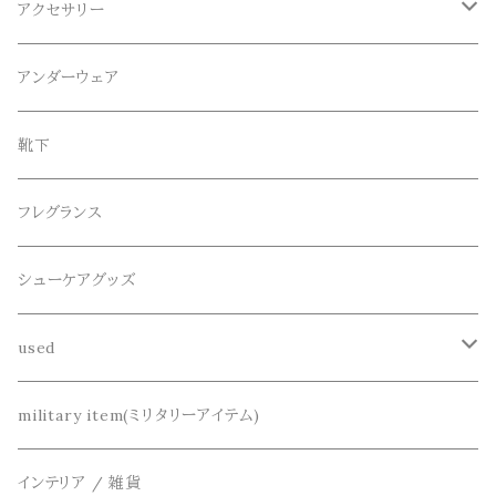
ロンT
ロング
CameOne(ケイムワン)
セットアップ
帽子、マフラー、手袋
アクセサリー
スウェット / トレーナー
ショート
CANDY DESIGN&WORKS(CDW)
シューズ
メガネ、サングラス
リング
アンダーウェア
ニット / セーター
水陸両用ショートパンツ
シューズ
collonil(コロニル)
ベルト
ブレスレット、バングル
靴下
パーカー
サンダル
CountyComm(カウンティーコム)
腕時計
ネックレス
フレグランス
半袖シャツ
decka(デカ)
キーアクセサリー
シューケアグッズ
シャツ
dros dro(ドロスドロ)
財布、コインケース、マネークリップ
used
カーディガン
DETAIL(ディティール)
鞄
リメイク
military item(ミリタリーアイテム)
ベスト
THE FLAVOR DESIGN(ザ フレーバーデザイン)
アクセサリー
インテリア / 雑貨