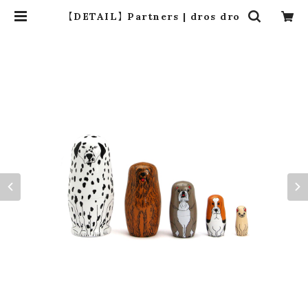
【DETAIL】 Partners | dros dro