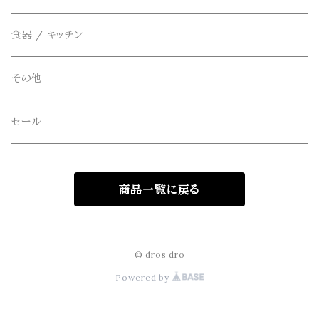
アウター
FOB FACTORY(エフオービーファクトリー)
食器 / キッチン
Four Seasons Garage(FSG)
その他
freewaters(フリーウォータース)
セール
GLOBE(グローブ)
商品一覧に戻る
GLOMA NAUTICA(グローマノーティカ)
hanakazari(ハナカザリ)
© dros dro
Powered by
Hub&Spoke(ハブアンドスポーク)