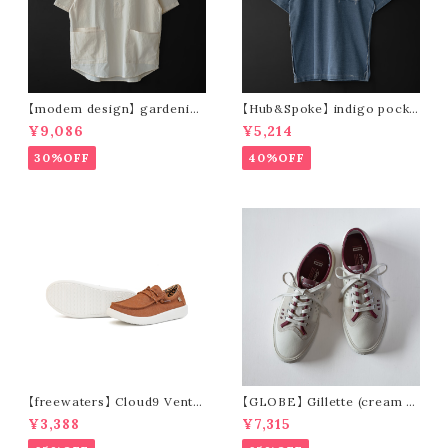
【modem design】 gardenin
【Hub&Spoke】 indigo pocke
g s/s shirt (sand)
t t-shirt (light indigo)
¥9,086
¥5,214
30%OFF
40%OFF
【freewaters】 Cloud9 Ventu
【GLOBE】 Gillette (cream /
re - Lace Up (brown)
pomegranate)
¥3,388
¥7,315