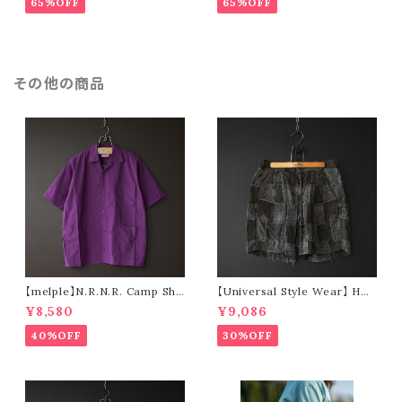
65%OFF
65%OFF
その他の商品
【melple】N.R.N.R. Camp Shir
【Universal Style Wear】 HAV
t (purple)
-A-HANK bandanna patchw
¥8,580
¥9,086
ork short pants (charcoal)
40%OFF
30%OFF