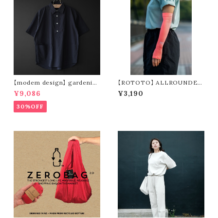
【modem design】 gardenin
【ROTOTO】 ALLROUNDER
g s/s shirt (navy)
”BREEZE SLEEVE” R5168
¥9,086
¥3,190
30%OFF