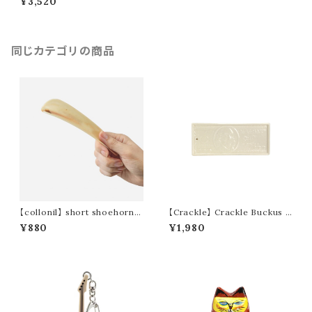
¥3,520
同じカテゴリの商品
【collonil】 short shoehorn /
【Crackle】 Crackle Buckus T
ショート シューホーン
ray
¥880
¥1,980