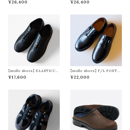
¥26,400
¥26,400
c black
【molle shoes】 ELASTICCO
【molle shoes】 F/L POSTM
RD JAZZ
AN
¥17,600
¥22,000