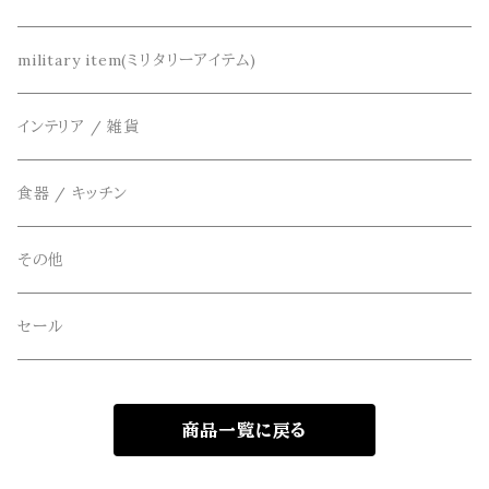
カーディガン
DETAIL(ディティール)
鞄
リメイク
military item(ミリタリーアイテム)
ベスト
THE FLAVOR DESIGN(ザ フレーバーデザイン)
アクセサリー
インテリア / 雑貨
アウター
FOB FACTORY(エフオービーファクトリー)
食器 / キッチン
Four Seasons Garage(FSG)
その他
freewaters(フリーウォータース)
セール
GLOBE(グローブ)
商品一覧に戻る
GLOMA NAUTICA(グローマノーティカ)