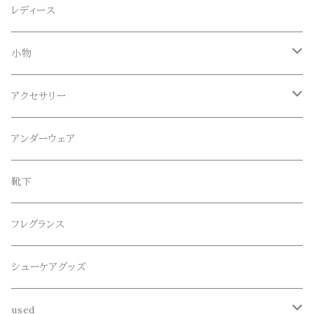
Anapau,Seaing,ANAPAU UG
トップス
レディース
Tシャツ
Blundstone(ブランドストーン)
ボトムス
小物
ロンT
ロング
CameOne(ケイムワン)
セットアップ
帽子、マフラー、手袋
アクセサリー
スウェット / トレーナー
ショート
CANDY DESIGN&WORKS(CDW)
シューズ
メガネ、サングラス
リング
アンダーウェア
ニット / セーター
水陸両用ショートパンツ
シューズ
collonil(コロニル)
ベルト
ブレスレット、バングル
靴下
パーカー
サンダル
CountyComm(カウンティーコム)
腕時計
ネックレス
フレグランス
半袖シャツ
decka(デカ)
キーアクセサリー
シューケアグッズ
シャツ
dros dro(ドロスドロ)
財布、コインケース、マネークリップ
used