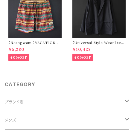
【Nasngwam.】VACATION S
【Universal Style Wear】 tec
HORTS (green)
jacket (black)
¥5,280
¥10,428
40%OFF
40%OFF
CATEGORY
ブランド別
ACE SNKR(エーススニーカー)
メンズ