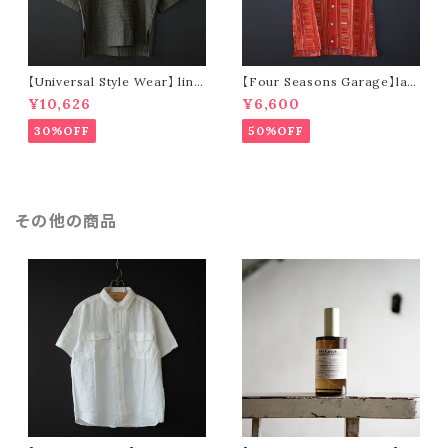
【Universal Style Wear】 line
【Four Seasons Garage】lad
n mexican parka (olive)
der stripe open collar s/s s
¥10,626
¥6,600
hirt (orange)
30%OFF
50%OFF
その他の商品