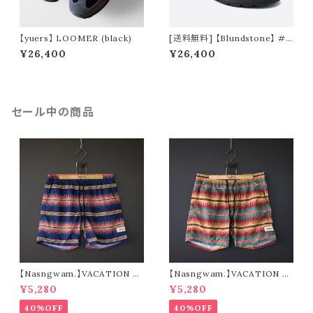
【yuers】 LOOMER (black)
[送料無料] 【Blundstone】 #2
421 ORIGINALS CLOG antiq
¥26,400
¥26,400
ue brown
セール中の商品
【Nasngwam.】VACATION S
【Nasngwam.】VACATION S
HORTS (navy)
HORTS (green)
¥5,280
¥5,280
40%OFF
40%OFF