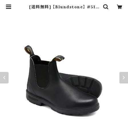
[送料無料] 【Blundstone】 #510
ORIGINALS Black | dros dro