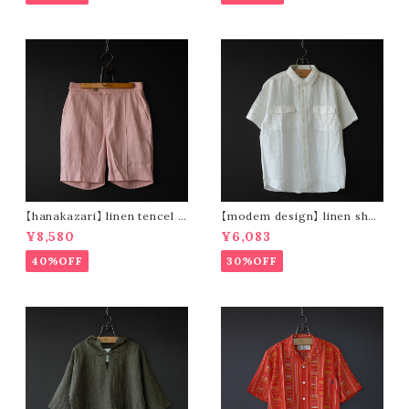
【hanakazari】 linen tencel s
【modem design】 linen shor
hort pants (pink)
t sleeve shirt (white)
¥8,580
¥6,083
40%OFF
30%OFF