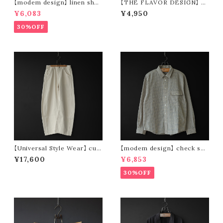
【modem design】 linen shor
【THE FLAVOR DESIGN】 F
t sleeve shirt (white)
ABRIC MIST 全15種類
¥6,083
¥4,950
30%OFF
【Universal Style Wear】 cur
【modem design】 check see
ve painter pants (off white)
rsucker standard shirt (bei
¥17,600
¥6,853
ge)
30%OFF