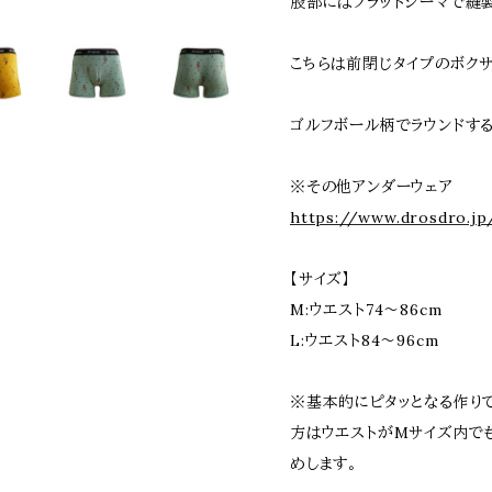
股部にはフラットシーマで縫
こちらは前閉じタイプのボク
ゴルフボール柄でラウンドす
※その他アンダーウェア
https://www.drosdro.jp
【サイズ】
M:ウエスト74～86cm
L:ウエスト84～96cm
※基本的にピタッとなる作り
方はウエストがMサイズ内で
めします。