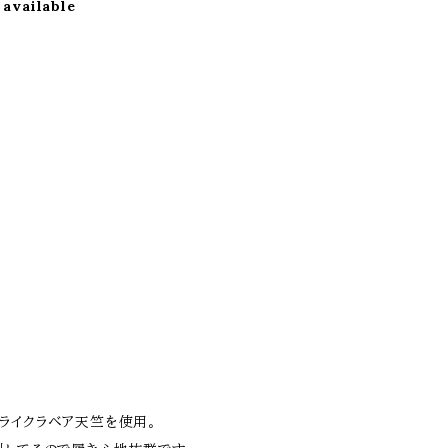
 available
ライクラベア天竺を使用。