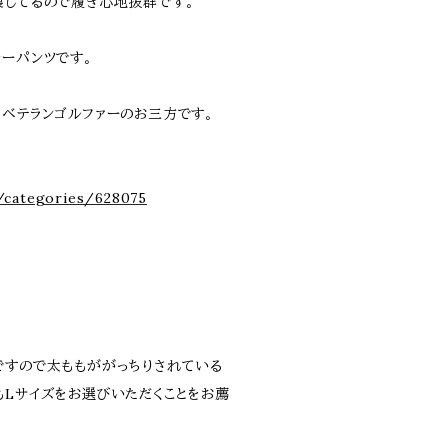
製してるので履き心地抜群です。
サーパンツです。
るベテランゴルファーのお三方です。
/categories/628075
ですので太ももががっちりされている
もLサイズをお選びいただくことをお薦