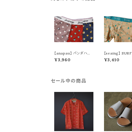
【anapau】 パンダハー
【seaing】 SUR
ト ボクサーパンツ P-24
ADISE ボクサ
¥3,960
¥3,410
04
S7001
セール中の商品