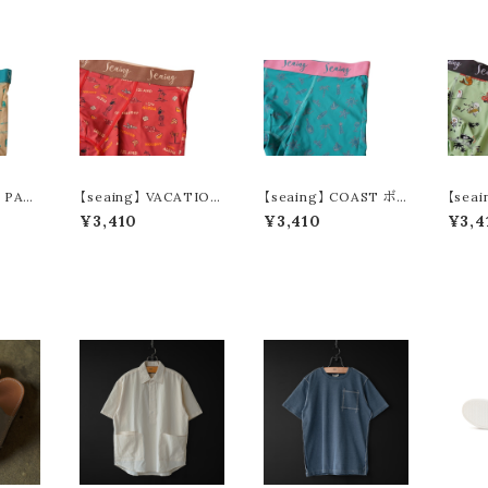
F PAR
【seaing】 VACATION
【seaing】 COAST ボク
【sea
ーパンツ
ボクサーパンツ S7002
サーパンツ S7003
II ボ
¥3,410
¥3,410
¥3,4
5