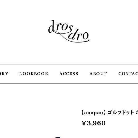
ORY
LOOKBOOK
ACCESS
ABOUT
CONTA
【anapau】 ゴルフドット
¥3,960