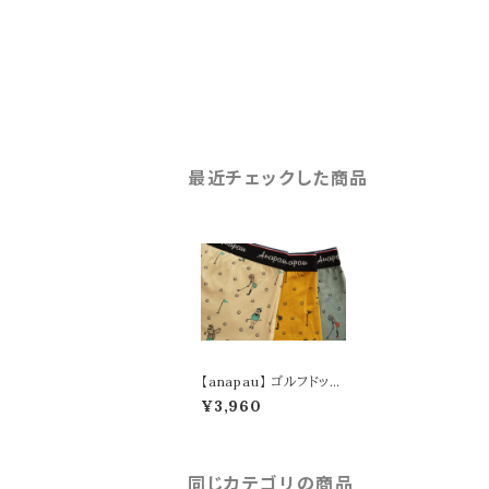
最近チェックした商品
【anapau】 ゴルフドット
ボクサーパンツ P-220
¥3,960
3
同じカテゴリの商品