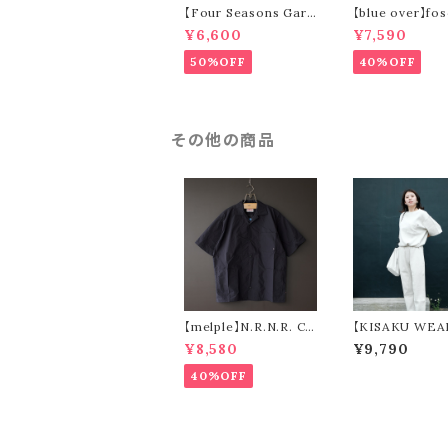
【Four Seasons Gara
【blue over】fos
ge】ladder stripe op
elour)
¥6,600
¥7,590
en collar s/s shirt (o
range)
50%OFF
40%OFF
その他の商品
【melple】N.R.N.R. Ca
【KISAKU WEAR 
mp Shirt (black)
dem design】ki
¥8,580
¥9,790
waffle
40%OFF