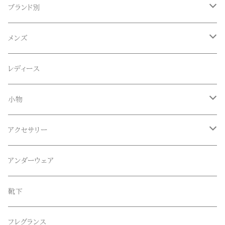
ブランド別
ACE SNKR(エーススニーカー)
メンズ
Anapau,Seaing,ANAPAU UG
トップス
レディース
Tシャツ
Blundstone(ブランドストーン)
ボトムス
小物
ロンT
ロング
CameOne(ケイムワン)
セットアップ
帽子、マフラー、手袋
アクセサリー
スウェット / トレーナー
ショート
CANDY DESIGN&WORKS(CDW)
シューズ
メガネ、サングラス
リング
アンダーウェア
ニット / セーター
水陸両用ショートパンツ
シューズ
collonil(コロニル)
ベルト
ブレスレット、バングル
靴下
パーカー
サンダル
CountyComm(カウンティーコム)
腕時計
ネックレス
フレグランス