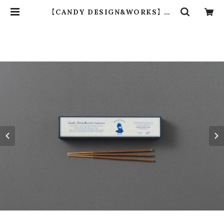
【CANDY DESIGN&WORKS】 C.
D.W Fragrance “#06” 2711C6 |
dros dro