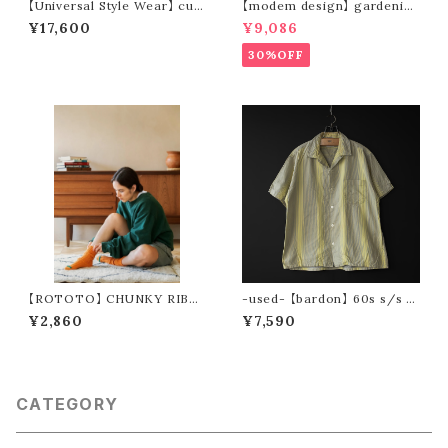
【Universal Style Wear】 cur
【modem design】 gardenin
ve painter pants (off white)
g s/s shirt (navy)
¥17,600
¥9,086
30%OFF
【ROTOTO】 CHUNKY RIBB
-used- 【bardon】 60s s/s m
ED CREW SOCKS R1523
ulti stripe open collar shirt
¥2,860
¥7,590
CATEGORY