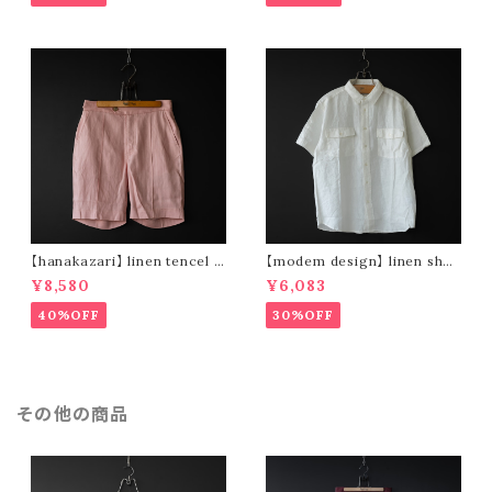
【hanakazari】 linen tencel s
【modem design】 linen shor
hort pants (pink)
t sleeve shirt (white)
¥8,580
¥6,083
40%OFF
30%OFF
その他の商品