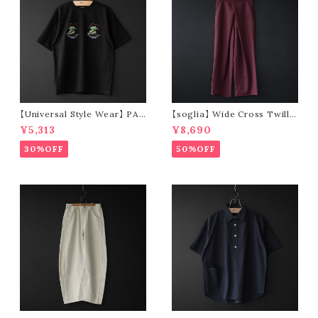
【Universal Style Wear】 PAN
【soglia】 Wide Cross Twill
AMA suka t-shirt (black)
Pants (wine)
¥5,313
¥8,690
30%OFF
50%OFF