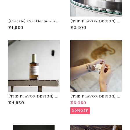
【Crackle】 Crackle Buckus T
【THE FLAVOR DESIGN】 AI
ray
R FRESHNER 全18種類
¥1,980
¥2,200
【THE FLAVOR DESIGN】 F
【THE FLAVOR DESIGN】 P
ABRIC MIST 全15種類
ERFUME OIL 全12種類
¥4,950
¥3,080
30%OFF