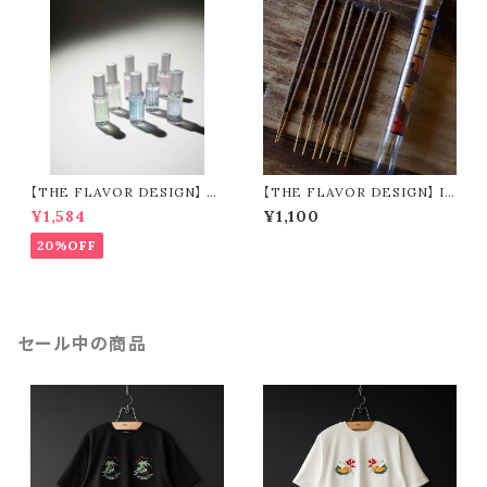
【THE FLAVOR DESIGN】 S
【THE FLAVOR DESIGN】 IN
ANITIZER SPRAY 全7種類
CENSE 全15種類
¥1,584
¥1,100
20%OFF
セール中の商品