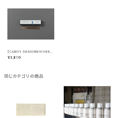
【CANDY DESIGN&WORKS】
C.D.W Fragrance “#06” 271
¥1,870
1C6
同じカテゴリの商品