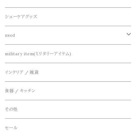
半袖シャツ
decka(デカ)
キーアクセサリー
シューケアグッズ
シャツ
dros dro(ドロスドロ)
財布、コインケース、マネークリップ
used
カーディガン
DETAIL(ディティール)
鞄
リメイク
military item(ミリタリーアイテム)
ベスト
THE FLAVOR DESIGN(ザ フレーバーデザイン)
アクセサリー
インテリア / 雑貨
アウター
FOB FACTORY(エフオービーファクトリー)
食器 / キッチン
Four Seasons Garage(FSG)
その他
freewaters(フリーウォータース)
セール