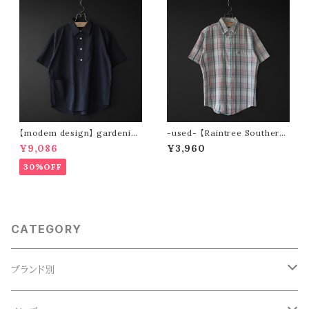
【modem design】 gardenin
-used- 【Raintree Southern
g s/s shirt (navy)
Collection by Hampton】 90
¥9,086
¥3,960
s s/s button-down shirt
30%OFF
CATEGORY
ブランド別