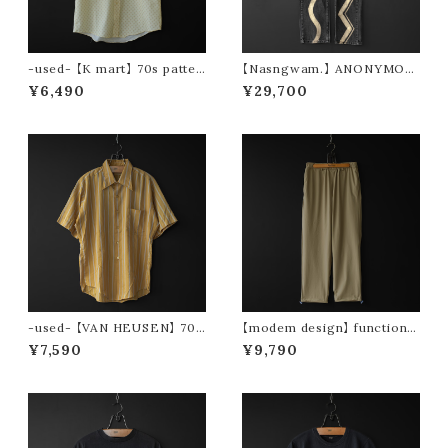
-used- 【K mart】 70s patter
【Nasngwam.】 ANONYMOU
n s/s shirt
S PANTS (size S)
¥6,490
¥29,700
-used- 【VAN HEUSEN】 70s
【modem design】 functional
stripe s/s shirt
drawstring pants (beige)
¥7,590
¥9,790