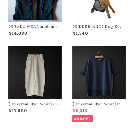
【KISAKU WEAR modem de
【KIKKERLAND】 Dog Keyc
sign】kisaku ponte FW (3col
hain
¥14,080
¥1,540
ors)
【Universal Style Wear】 cur
【Universal Style Wear】 indi
ve painter pants (off white)
go seam tee
¥17,600
¥5,313
30%OFF