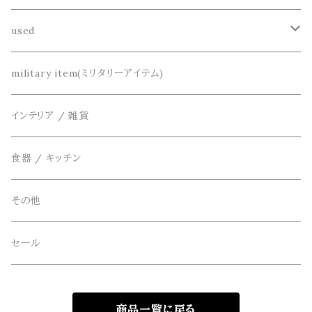
シャツ
dros dro(ドロスドロ)
財布、コインケース、マネークリップ
used
カーディガン
DETAIL(ディティール)
鞄
リメイク
military item(ミリタリーアイテム)
ベスト
THE FLAVOR DESIGN(ザ フレーバーデザイン)
アクセサリー
インテリア / 雑貨
アウター
FOB FACTORY(エフオービーファクトリー)
食器 / キッチン
Four Seasons Garage(FSG)
その他
freewaters(フリーウォータース)
セール
GLOBE(グローブ)
商品一覧に戻る