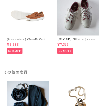
【freewaters】 Cloud9 Ventu
【GLOBE】 Gillette (cream /
re - Lace Up (brown)
pomegranate)
¥3,388
¥7,315
65%OFF
65%OFF
その他の商品