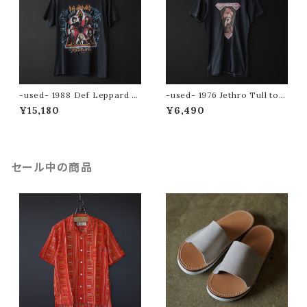
-used- 1988 Def Leppard to
-used- 1976 Jethro Tull tou
ur tee (Hysteria)
r tee
¥15,180
¥6,490
セール中の商品