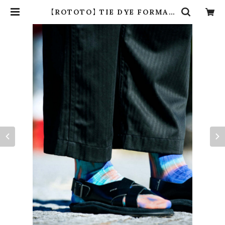
【ROTOTO】 TIE DYE FORMAL
CREW SOCKS R1320 | dros dr
o