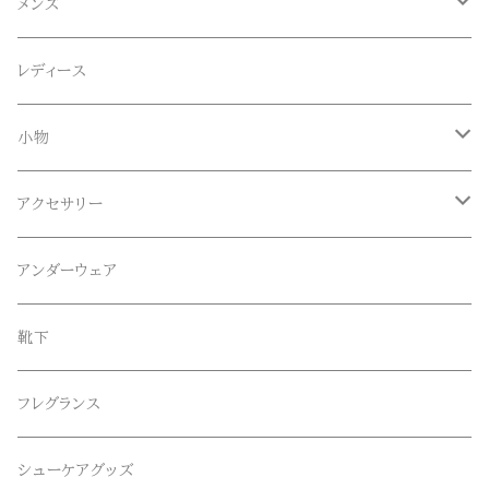
ACE SNKR(エーススニーカー)
メンズ
Anapau,Seaing,ANAPAU UG
トップス
レディース
Tシャツ
Blundstone(ブランドストーン)
ボトムス
小物
ロンT
ロング
CameOne(ケイムワン)
セットアップ
帽子、マフラー、手袋
アクセサリー
スウェット / トレーナー
ショート
CANDY DESIGN&WORKS(CDW)
シューズ
メガネ、サングラス
リング
アンダーウェア
ニット / セーター
水陸両用ショートパンツ
シューズ
collonil(コロニル)
ベルト
ブレスレット、バングル
靴下
パーカー
サンダル
CountyComm(カウンティーコム)
腕時計
ネックレス
フレグランス
半袖シャツ
decka(デカ)
キーアクセサリー
シューケアグッズ