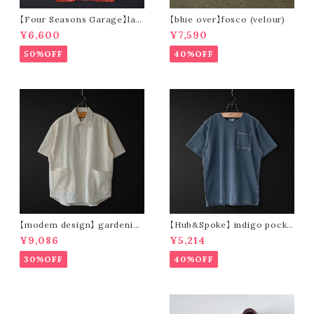
【Four Seasons Garage】lad
【blue over】fosco (velour)
der stripe open collar s/s s
¥6,600
¥7,590
hirt (orange)
50%OFF
40%OFF
【modem design】 gardenin
【Hub&Spoke】 indigo pocke
g s/s shirt (sand)
t t-shirt (light indigo)
¥9,086
¥5,214
30%OFF
40%OFF