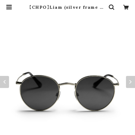
【CHPO】Liam (silver frame an
d a black lense) 16132AF | dro
s dro