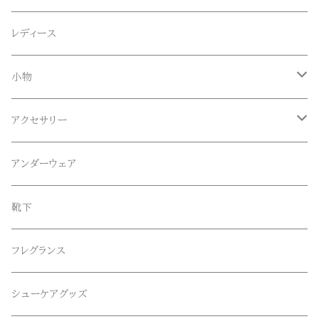
Anapau,Seaing,ANAPAU UG
トップス
レディース
Tシャツ
Blundstone(ブランドストーン)
ボトムス
小物
ロンT
ロング
CameOne(ケイムワン)
セットアップ
帽子、マフラー、手袋
アクセサリー
スウェット / トレーナー
ショート
CANDY DESIGN&WORKS(CDW)
シューズ
メガネ、サングラス
リング
アンダーウェア
ニット / セーター
水陸両用ショートパンツ
シューズ
collonil(コロニル)
ベルト
ブレスレット、バングル
靴下
パーカー
サンダル
CountyComm(カウンティーコム)
腕時計
ネックレス
フレグランス
半袖シャツ
decka(デカ)
キーアクセサリー
シューケアグッズ
シャツ