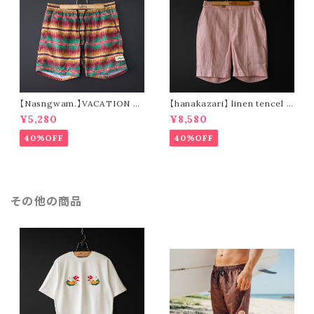
【Nasngwam.】VACATION S
【hanakazari】 linen tencel s
HORTS (green)
hort pants (pink)
¥5,280
¥8,580
40%OFF
40%OFF
その他の商品