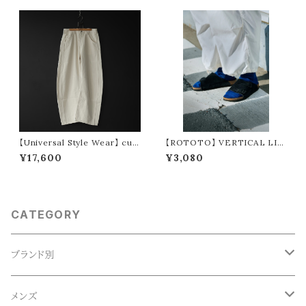
【Universal Style Wear】 cur
【ROTOTO】 VERTICAL LIN
ve painter pants (off white)
E LINEN COTTON SOCKS
¥17,600
¥3,080
R1649
CATEGORY
ブランド別
ACE SNKR(エーススニーカー)
メンズ