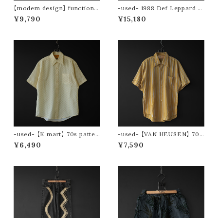
【modem design】 functional
-used- 1988 Def Leppard to
drawstring pants (beige)
ur tee (Hysteria)
¥9,790
¥15,180
-used- 【K mart】 70s patter
-used- 【VAN HEUSEN】 70s
n s/s shirt
stripe s/s shirt
¥6,490
¥7,590