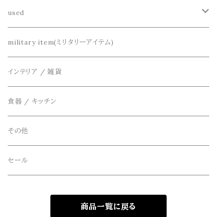
dros dro(ドロスドロ)
財布、コインケース、マネークリップ
used
カーディガン
DETAIL(ディティール)
鞄
リメイク
military item(ミリタリーアイテム)
ベスト
THE FLAVOR DESIGN(ザ フレーバーデザイン)
アクセサリー
インテリア / 雑貨
アウター
FOB FACTORY(エフオービーファクトリー)
食器 / キッチン
Four Seasons Garage(FSG)
その他
freewaters(フリーウォータース)
セール
GLOBE(グローブ)
商品一覧に戻る