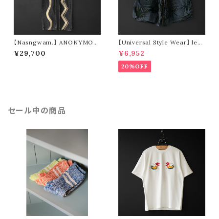
【Nasngwam.】 ANONYMOU
【Universal Style Wear】 leaf
S PANTS (size S)
short pants (black)
¥29,700
¥6,952
20%OFF
セール中の商品