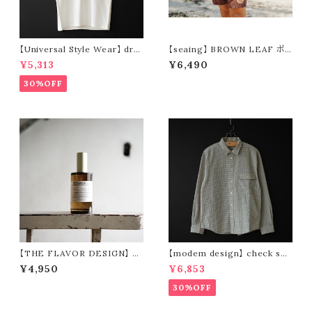
【Universal Style Wear】 dra
【seaing】 BROWN LEAF ボ
gon souvenir t-shirt (off wh
ードショーツ
¥5,313
¥6,490
ite)
30%OFF
【THE FLAVOR DESIGN】 F
【modem design】 check see
ABRIC MIST 全15種類
rsucker standard shirt (bei
¥4,950
¥6,853
ge)
30%OFF