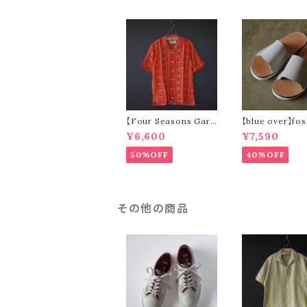
【Four Seasons Gara
【blue over】fos
ge】ladder stripe op
elour)
¥6,600
¥7,590
en collar s/s shirt (o
range)
50%OFF
40%OFF
その他の商品