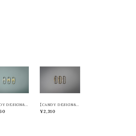
DY DESIGN&
【CANDY DESIGN&
S】 Delta デル
WORKS】 Kendrick
60
¥2,310
olors) CHW-08
ケンドリック (3colors)
CK-18