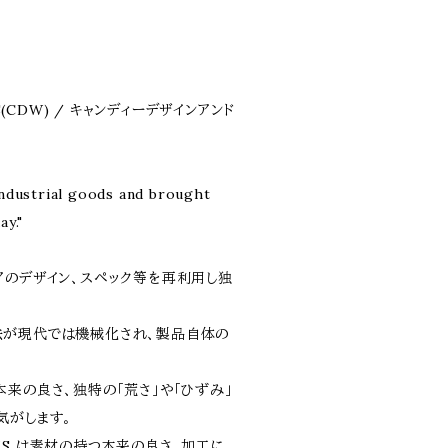
S(CDW) / キャンディーデザインアンド
industrial goods and brought
ay."
アのデザイン、スペック等を再利用し独
法が現代では機械化され、製品自体の
来の良さ、独特の「荒さ」や「ひずみ」
気がします。
ORKS は素材の持つ本来の良さ、加工に