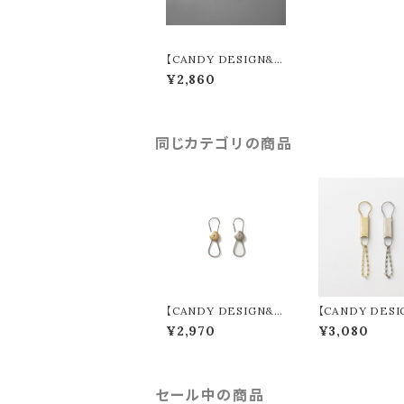
【CANDY DESIGN&
WORKS】 Raff ラフ (2
¥2,860
colors) CHW-10
同じカテゴリの商品
【CANDY DESIGN&
【CANDY DESI
WORKS】 Maverick R
WORKS】 Gord
¥2,970
¥3,080
evolving Keyring (2
ttern W/C (2co
colors) CHW-15
CK-01M
セール中の商品