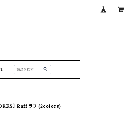
CT
KS】 Raff ラフ (2colors)