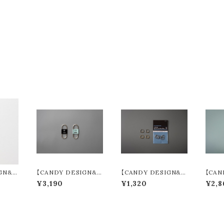
GN&
【CANDY DESIGN&
【CANDY DESIGN&
【CAN
on Pa
WORKS】 Delta デル
WORKS】 Lyman ライ
WORK
¥3,190
¥1,320
¥2,8
lors)
タ (2colors) CHW-08
マン (3colors) CHW-
タ (3c
C
03