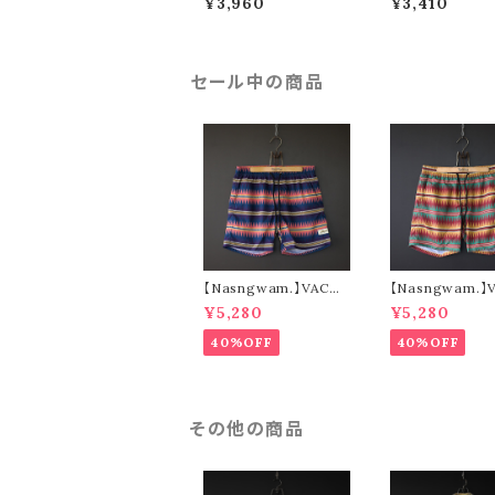
¥3,960
¥3,410
04
S7001
セール中の商品
【Nasngwam.】VACA
【Nasngwam.】
TION SHORTS (nav
TION SHORTS 
¥5,280
¥5,280
y)
n)
40%OFF
40%OFF
その他の商品