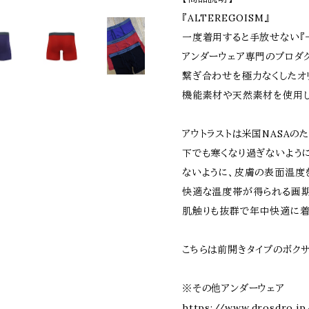
『ALTEREGOISM』
一度着用すると手放せない『
アンダーウェア専門のプロダク
繋ぎ合わせを極力なくしたオ
機能素材や天然素材を使用し
アウトラストは米国NASA
下でも寒くなり過ぎないよう
ないように、皮膚の表面温度
快適な温度帯が得られる画
肌触りも抜群で年中快適に着
こちらは前開きタイプのボク
※その他アンダーウェア
https://www.drosdro.jp