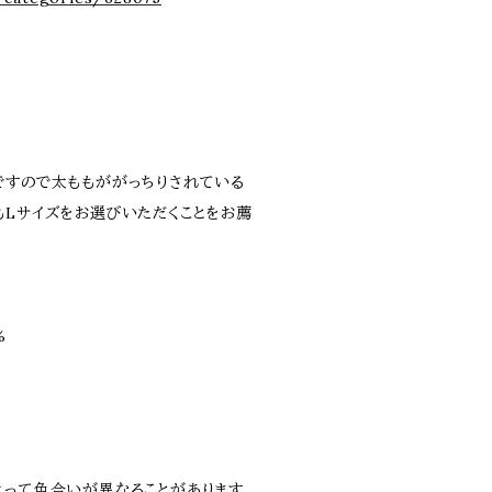
ですので太ももががっちりされている
もLサイズをお選びいただくことをお薦
%
よって色合いが異なることがあります