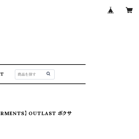
CT
ARMENTS】 OUTLAST ボクサ