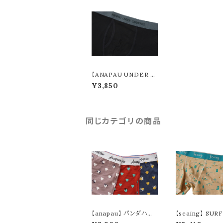
【ANAPAU UNDER G
ARMENTS】 OUTLA
¥3,850
ST ボクサーパンツ UG
-1801
同じカテゴリの商品
【anapau】 パンダハー
【seaing】 SUR
ト ボクサーパンツ P-24
ADISE ボクサ