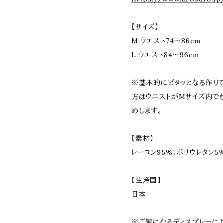
【サイズ】
M:ウエスト74～86cm
L:ウエスト84～96cm
※基本的にピタッとなる作り
方はウエストがMサイズ内で
めします。
【素材】
レーヨン95%、ポリウレタン5
【生産国】
日本
※ご覧になるディスプレーに