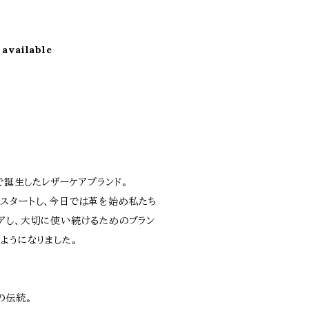
 available
ツで誕生したレザーケアブランド｡
スタートし､今日では革を始め私たち
アし、大切に使い続けるためのブラン
ようになりました｡
の伝統｡