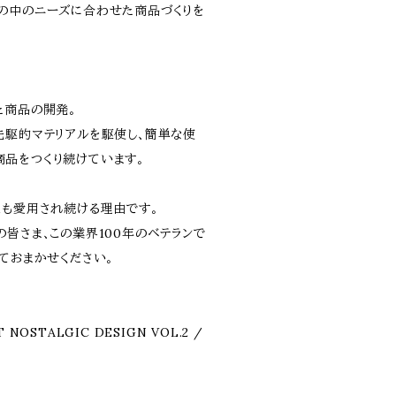
の中のニーズに合わせた商品づくりを
た商品の開発｡
先駆的マテリアルを駆使し､簡単な使
品をつくり続けています｡
上も愛用され続ける理由です｡
皆さま､この業界100年のベテランで
ておまかせください｡
T NOSTALGIC DESIGN VOL.2 /