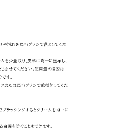
コリや汚れを馬毛ブラシで落としてくだ
リームを少量取り､皮革に均一に塗布し、
なじませてください｡使用量の目安は
分です。
クロスまたは馬毛ブラシで乾拭きしてくだ
でブラッシングするとクリームを均一に
る白濁を防ぐこともできます｡