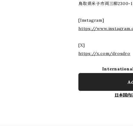
鳥取県米子市両三柳2300-1
[Instagram]
https://www.instagram
[X]
https://x.com/drosdro
Internationa
Ad
日本国内