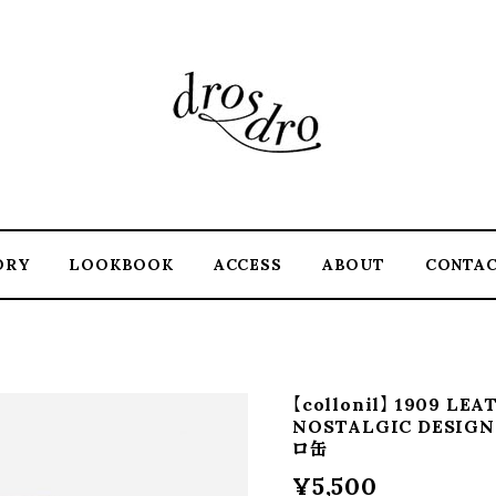
ORY
LOOKBOOK
ACCESS
ABOUT
CONTA
【collonil】 1909 LE
NOSTALGIC DESIGN
ロ缶
¥5,500