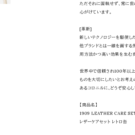
ただそれに固執せず､常に世
心がけています｡
[革新]
新しいテクノロジーを駆使し
他ブランドとは一線を画する
用方法かつ高い効果を生む商
世界中で信頼され100年以
ものを大切にしたいとお考えの
あるコロニルに､どうぞ安心し
【商品名】
1909 LEATHER CARE SE
レザーケアセット レトロ缶