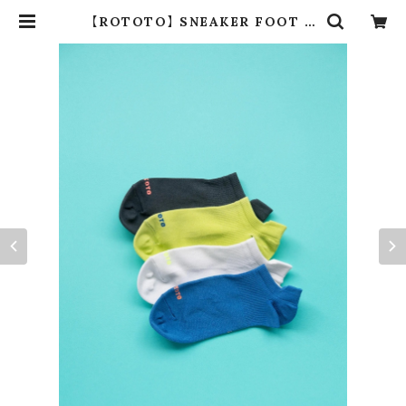
【ROTOTO】 SNEAKER FOOT C
OVER R1521 | dros dro