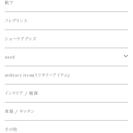
シューズ
collonil(コロニル)
ベルト
ブレスレット、バングル
靴下
パーカー
サンダル
CountyComm(カウンティーコム)
腕時計
ネックレス
フレグランス
半袖シャツ
decka(デカ)
キーアクセサリー
シューケアグッズ
シャツ
dros dro(ドロスドロ)
財布、コインケース、マネークリップ
used
カーディガン
DETAIL(ディティール)
鞄
リメイク
military item(ミリタリーアイテム)
ベスト
THE FLAVOR DESIGN(ザ フレーバーデザイン)
アクセサリー
インテリア / 雑貨
アウター
FOB FACTORY(エフオービーファクトリー)
食器 / キッチン
Four Seasons Garage(FSG)
その他