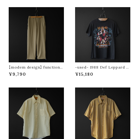
【modem design】 functional
-used- 1988 Def Leppard to
drawstring pants (beige)
ur tee (Hysteria)
¥9,790
¥15,180