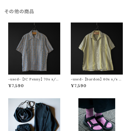
その他の商品
-used- 【JC Penny】 70s s/s
-used- 【bardon】 60s s/s m
check shirt
ulti stripe open collar shirt
¥7,590
¥7,590