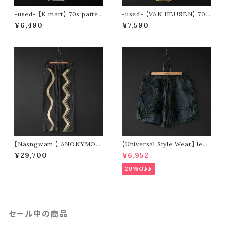
-used- 【K mart】 70s patter
-used- 【VAN HEUSEN】 70s
n s/s shirt
stripe s/s shirt
¥6,490
¥7,590
【Nasngwam.】 ANONYMOU
【Universal Style Wear】 leaf
S PANTS (size S)
short pants (black)
¥29,700
¥6,952
20%OFF
セール中の商品