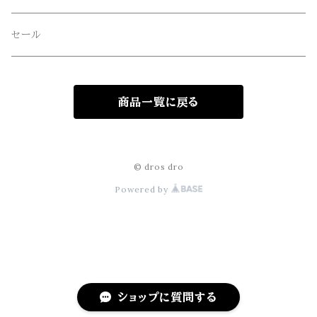
freewaters(フリーウォータース)
セール
GLOBE(グローブ)
商品一覧に戻る
GLOMA NAUTICA(グローマノーティカ)
hanakazari(ハナカザリ)
© dros dro
Powered by
Hub&Spoke(ハブアンドスポーク)
JHANKSON(ジャンクソン)
KIKKERLAND(キッカーランド)
ショップに質問する