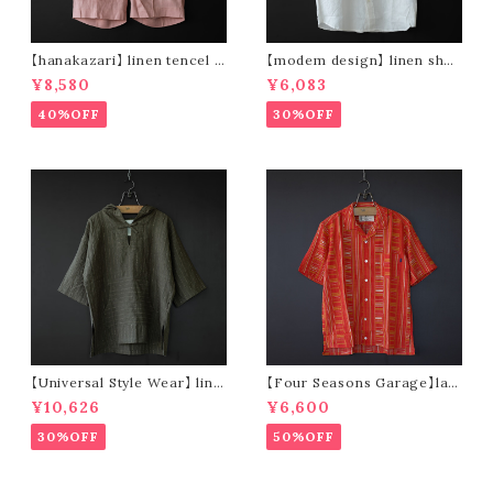
【hanakazari】 linen tencel s
【modem design】 linen shor
hort pants (pink)
t sleeve shirt (white)
¥8,580
¥6,083
40%OFF
30%OFF
【Universal Style Wear】 line
【Four Seasons Garage】lad
n mexican parka (olive)
der stripe open collar s/s s
¥10,626
¥6,600
hirt (orange)
30%OFF
50%OFF