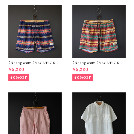
【Nasngwam.】VACATION S
【Nasngwam.】VACATION S
HORTS (navy)
HORTS (green)
¥5,280
¥5,280
40%OFF
40%OFF