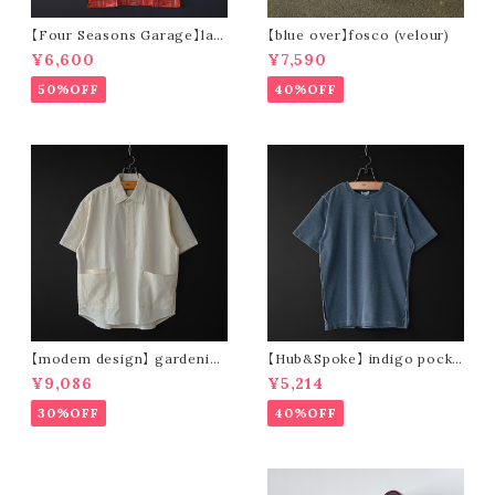
【Four Seasons Garage】lad
【blue over】fosco (velour)
der stripe open collar s/s s
¥6,600
¥7,590
hirt (orange)
50%OFF
40%OFF
【modem design】 gardenin
【Hub&Spoke】 indigo pocke
g s/s shirt (sand)
t t-shirt (light indigo)
¥9,086
¥5,214
30%OFF
40%OFF