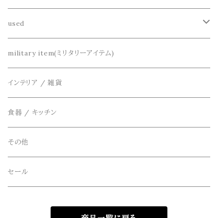
シャツ
dros dro(ドロスドロ)
財布、コインケース、マネークリップ
used
カーディガン
DETAIL(ディティール)
鞄
リメイク
military item(ミリタリーアイテム)
ベスト
THE FLAVOR DESIGN(ザ フレーバーデザイン)
アクセサリー
インテリア / 雑貨
アウター
FOB FACTORY(エフオービーファクトリー)
食器 / キッチン
Four Seasons Garage(FSG)
その他
freewaters(フリーウォータース)
セール
GLOBE(グローブ)