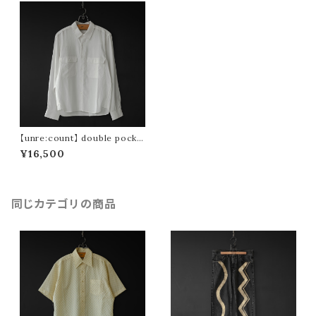
【unre:count】 double pocke
t tencel shirt (off white)
¥16,500
同じカテゴリの商品