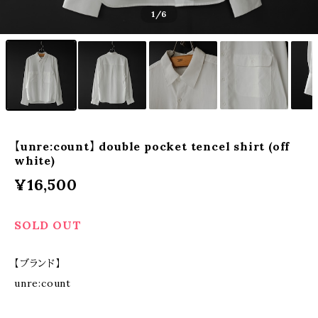
1
/6
【unre:count】 double pocket tencel shirt (off
white)
¥16,500
SOLD OUT
【ブランド】
unre:count