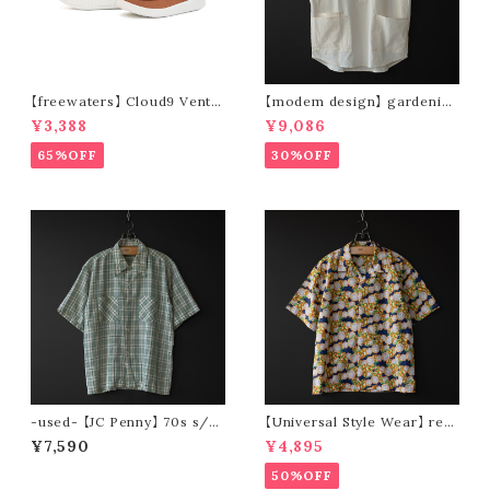
【freewaters】 Cloud9 Ventu
【modem design】 gardenin
re - Lace Up (brown)
g s/s shirt (sand)
¥3,388
¥9,086
65%OFF
30%OFF
-used- 【JC Penny】 70s s/s
【Universal Style Wear】 res
check shirt
ort shirt (yellow × blue)
¥7,590
¥4,895
50%OFF