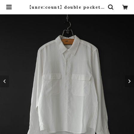
【unre:count】 double pocket t
encel shirt (off white) | dros
dro