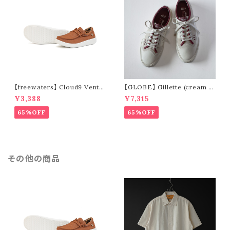
【freewaters】 Cloud9 Ventu
【GLOBE】 Gillette (cream /
re - Lace Up (brown)
pomegranate)
¥3,388
¥7,315
65%OFF
65%OFF
その他の商品