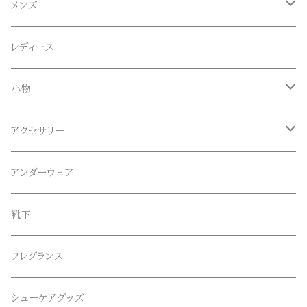
ACE SNKR(エーススニーカー)
メンズ
Anapau,Seaing,ANAPAU UG
トップス
レディース
Tシャツ
Blundstone(ブランドストーン)
ボトムス
小物
ロンT
ロング
CameOne(ケイムワン)
セットアップ
帽子、マフラー、手袋
アクセサリー
スウェット / トレーナー
ショート
CANDY DESIGN&WORKS(CDW)
シューズ
メガネ、サングラス
リング
アンダーウェア
ニット / セーター
水陸両用ショートパンツ
シューズ
collonil(コロニル)
ベルト
ブレスレット、バングル
靴下
パーカー
サンダル
CountyComm(カウンティーコム)
腕時計
ネックレス
フレグランス
半袖シャツ
decka(デカ)
キーアクセサリー
シューケアグッズ