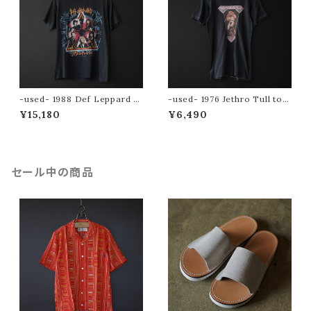
-used- 1988 Def Leppard to
-used- 1976 Jethro Tull tou
ur tee (Hysteria)
r tee
¥15,180
¥6,490
セール中の商品