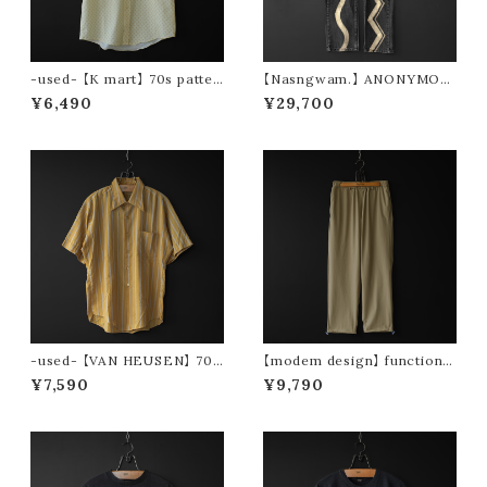
-used- 【K mart】 70s patter
【Nasngwam.】 ANONYMOU
n s/s shirt
S PANTS (size S)
¥6,490
¥29,700
-used- 【VAN HEUSEN】 70s
【modem design】 functional
stripe s/s shirt
drawstring pants (beige)
¥7,590
¥9,790