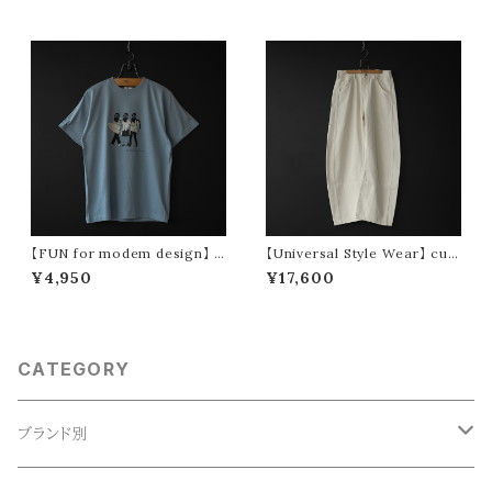
【FUN for modem design】 t
【Universal Style Wear】 cur
hree oji tee (blue)
ve painter pants (off white)
¥4,950
¥17,600
CATEGORY
ブランド別