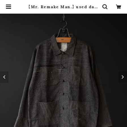
【Mr. Remake Man.】 used dam
age denim china shirt (black
size M) | dros dro