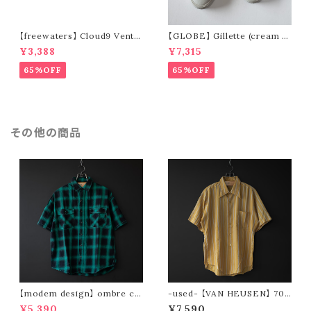
【freewaters】 Cloud9 Ventu
【GLOBE】 Gillette (cream /
re - Lace Up (brown)
pomegranate)
¥3,388
¥7,315
65%OFF
65%OFF
その他の商品
【modem design】 ombre ch
-used- 【VAN HEUSEN】 70s
eck wide s/s shirts (green)
stripe s/s shirt
¥5,390
¥7,590