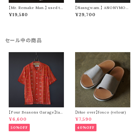
【Mr. Remake Man.】 used ta
【Nasngwam.】 ANONYMOU
pestry remake pants ④ (siz
S PANTS (size M)
¥19,580
¥29,700
e M)
セール中の商品
【Four Seasons Garage】lad
【blue over】fosco (velour)
der stripe open collar s/s s
¥6,600
¥7,590
hirt (orange)
50%OFF
40%OFF