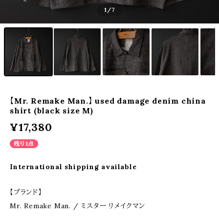
1
/7
【Mr. Remake Man.】 used damage denim china
shirt (black size M)
¥17,380
残り1点
International shipping available
【ブランド】
Mr. Remake Man. / ミスター リメイクマン