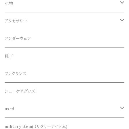
Tシャツ
Blundstone(ブランドストーン)
ボトムス
小物
ロンT
ロング
CameOne(ケイムワン)
セットアップ
帽子、マフラー、手袋
アクセサリー
スウェット / トレーナー
ショート
CANDY DESIGN&WORKS(CDW)
シューズ
メガネ、サングラス
リング
アンダーウェア
ニット / セーター
水陸両用ショートパンツ
シューズ
collonil(コロニル)
ベルト
ブレスレット、バングル
靴下
パーカー
サンダル
CountyComm(カウンティーコム)
腕時計
ネックレス
フレグランス
半袖シャツ
decka(デカ)
キーアクセサリー
シューケアグッズ
シャツ
dros dro(ドロスドロ)
財布、コインケース、マネークリップ
used
カーディガン
DETAIL(ディティール)
鞄
リメイク
military item(ミリタリーアイテム)