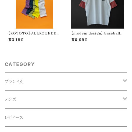
【ROTOTO】 ALLROUNDER
【modem design】 baseball t
TECH-MESH ”ARM SLEEV
ee (white × red)
¥3,190
¥8,690
E” R5167
CATEGORY
ブランド別
ACE SNKR(エーススニーカー)
メンズ
Anapau,Seaing,ANAPAU UG
トップス
レディース