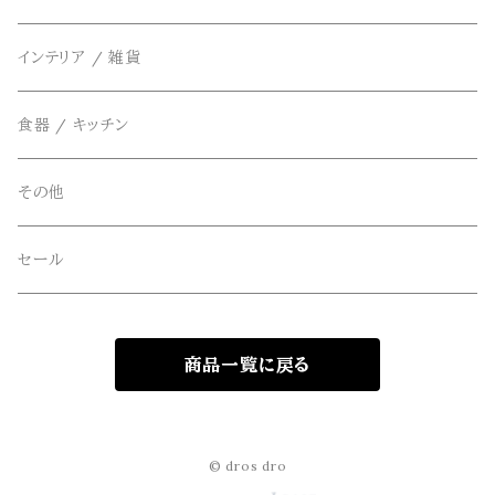
ベスト
THE FLAVOR DESIGN(ザ フレーバーデザイン)
アクセサリー
インテリア / 雑貨
アウター
FOB FACTORY(エフオービーファクトリー)
食器 / キッチン
Four Seasons Garage(FSG)
その他
freewaters(フリーウォータース)
セール
GLOBE(グローブ)
商品一覧に戻る
GLOMA NAUTICA(グローマノーティカ)
hanakazari(ハナカザリ)
© dros dro