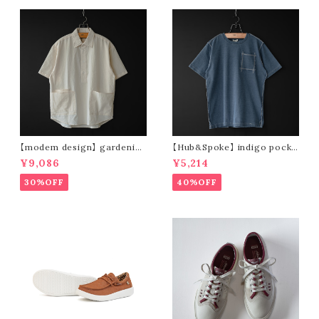
【modem design】 gardenin
【Hub&Spoke】 indigo pocke
g s/s shirt (sand)
t t-shirt (light indigo)
¥9,086
¥5,214
30%OFF
40%OFF