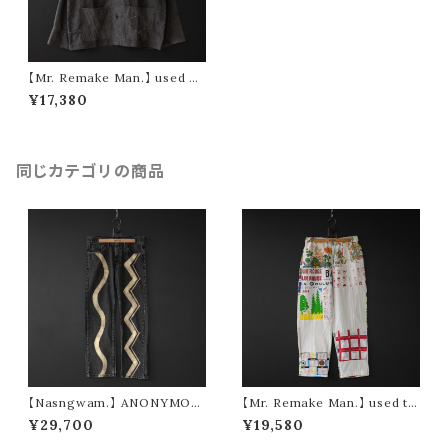
【Mr. Remake Man.】 used da
mage denim china shirt (bl
¥17,380
ack size M)
同じカテゴリの商品
【Nasngwam.】 ANONYMOU
【Mr. Remake Man.】 used ta
S PANTS (size S)
pestry remake pants ③ (siz
¥29,700
¥19,580
e M)