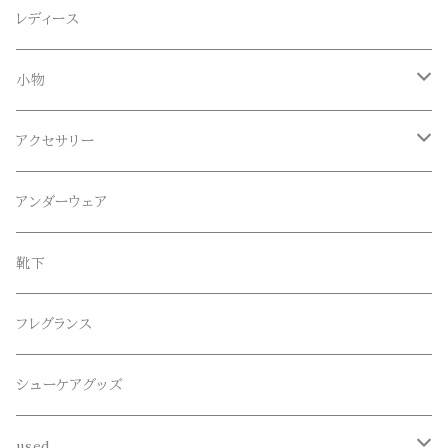
Anapau,Seaing,ANAPAU UG
トップス
レディース
Tシャツ
Blundstone(ブランドストーン)
ボトムス
小物
ロンT
ロング
CameOne(ケイムワン)
セットアップ
帽子、マフラー、手袋
アクセサリー
スウェット / トレーナー
ショート
CANDY DESIGN&WORKS(CDW)
シューズ
メガネ、サングラス
リング
アンダーウェア
ニット / セーター
水陸両用ショートパンツ
シューズ
collonil(コロニル)
ベルト
ブレスレット、バングル
靴下
パーカー
サンダル
CountyComm(カウンティーコム)
腕時計
ネックレス
フレグランス
半袖シャツ
decka(デカ)
キーアクセサリー
シューケアグッズ
シャツ
dros dro(ドロスドロ)
財布、コインケース、マネークリップ
used