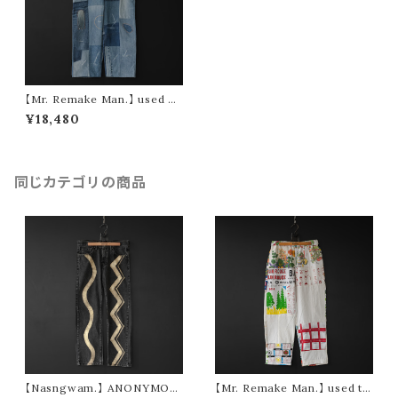
【Mr. Remake Man.】 used de
nim damage pants ① (size
¥18,480
M)
同じカテゴリの商品
【Nasngwam.】 ANONYMOU
【Mr. Remake Man.】 used ta