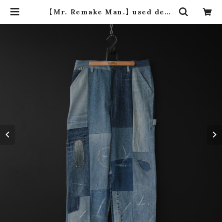
【Mr. Remake Man.】 used deni
m damage pants ① (size M) |
dros dro