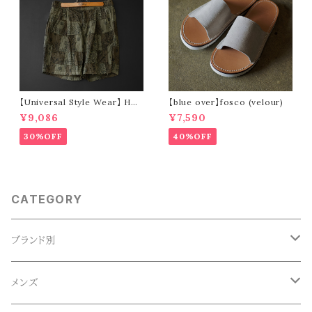
【Universal Style Wear】 HAV
【blue over】fosco (velour)
-A-HANK bandanna patchw
¥9,086
¥7,590
ork short pants (olive)
30%OFF
40%OFF
CATEGORY
ブランド別
ACE SNKR(エーススニーカー)
メンズ