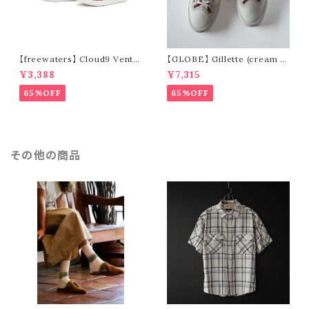
【freewaters】 Cloud9 Ventu
【GLOBE】 Gillette (cream /
re - Lace Up (brown)
pomegranate)
¥3,388
¥7,315
65%OFF
65%OFF
その他の商品