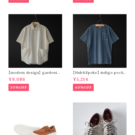
【modem design】 gardenin
【Hub&Spoke】 indigo pocke
g s/s shirt (sand)
t t-shirt (light indigo)
¥9,086
¥5,214
30%OFF
40%OFF