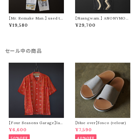
【Mr. Remake Man.】 used ta
【Nasngwam.】 ANONYMOU
pestry remake pants ④ (siz
S PANTS (size M)
¥19,580
¥29,700
e M)
セール中の商品
【Four Seasons Garage】lad
【blue over】fosco (velour)
der stripe open collar s/s s
¥6,600
¥7,590
hirt (orange)
50%OFF
40%OFF