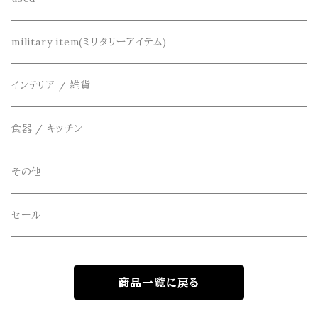
カーディガン
DETAIL(ディティール)
鞄
リメイク
military item(ミリタリーアイテム)
ベスト
THE FLAVOR DESIGN(ザ フレーバーデザイン)
アクセサリー
インテリア / 雑貨
アウター
FOB FACTORY(エフオービーファクトリー)
食器 / キッチン
Four Seasons Garage(FSG)
その他
freewaters(フリーウォータース)
セール
GLOBE(グローブ)
商品一覧に戻る
GLOMA NAUTICA(グローマノーティカ)