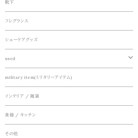
シューズ
collonil(コロニル)
ベルト
ブレスレット、バングル
靴下
パーカー
サンダル
CountyComm(カウンティーコム)
腕時計
ネックレス
フレグランス
半袖シャツ
decka(デカ)
キーアクセサリー
シューケアグッズ
シャツ
dros dro(ドロスドロ)
財布、コインケース、マネークリップ
used
カーディガン
DETAIL(ディティール)
鞄
リメイク
military item(ミリタリーアイテム)
ベスト
THE FLAVOR DESIGN(ザ フレーバーデザイン)
アクセサリー
インテリア / 雑貨
アウター
FOB FACTORY(エフオービーファクトリー)
食器 / キッチン
Four Seasons Garage(FSG)
その他