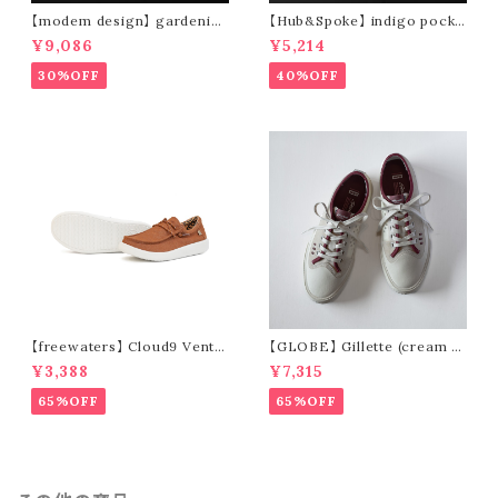
【modem design】 gardenin
【Hub&Spoke】 indigo pocke
g s/s shirt (sand)
t t-shirt (light indigo)
¥9,086
¥5,214
30%OFF
40%OFF
【freewaters】 Cloud9 Ventu
【GLOBE】 Gillette (cream /
re - Lace Up (brown)
pomegranate)
¥3,388
¥7,315
65%OFF
65%OFF