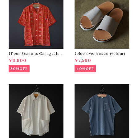
【Four Seasons Garage】lad
【blue over】fosco (velour)
der stripe open collar s/s s
¥6,600
¥7,590
hirt (orange)
50%OFF
40%OFF