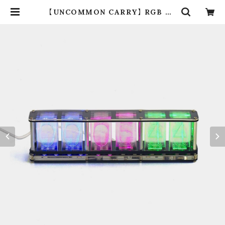
【UNCOMMON CARRY】 RGB Tu
be Clock | dros dro