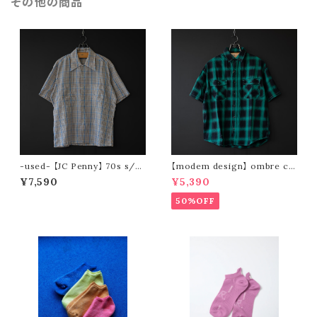
その他の商品
-used- 【JC Penny】 70s s/s
【modem design】 ombre ch
check shirt
eck wide s/s shirts (green)
¥7,590
¥5,390
50%OFF