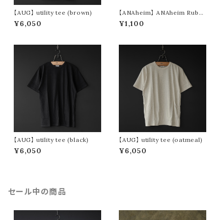
【AUG】 utility tee (brown)
【ANAheim】 ANAheim Rubb
er Loop Carabiner "Nickel"
¥6,050
¥1,100
【AUG】 utility tee (black)
【AUG】 utility tee (oatmeal)
¥6,050
¥6,050
セール中の商品