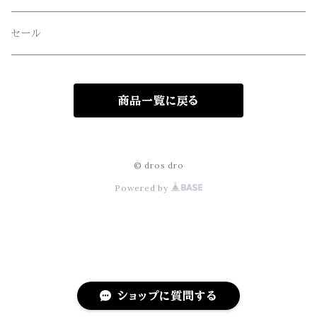
freewaters(フリーウォータース)
セール
GLOBE(グローブ)
商品一覧に戻る
GLOMA NAUTICA(グローマノーティカ)
hanakazari(ハナカザリ)
© dros dro
Powered by
Hub&Spoke(ハブアンドスポーク)
JHANKSON(ジャンクソン)
KIKKERLAND(キッカーランド)
ショップに質問する