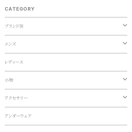
CATEGORY
ブランド別
ACE SNKR(エーススニーカー)
メンズ
Anapau,Seaing,ANAPAU UG
トップス
レディース
Tシャツ
Blundstone(ブランドストーン)
ボトムス
小物
ロンT
ロング
CameOne(ケイムワン)
セットアップ
帽子、マフラー、手袋
アクセサリー
スウェット / トレーナー
ショート
CANDY DESIGN&WORKS(CDW)
シューズ
メガネ、サングラス
リング
アンダーウェア
ニット / セーター
水陸両用ショートパンツ