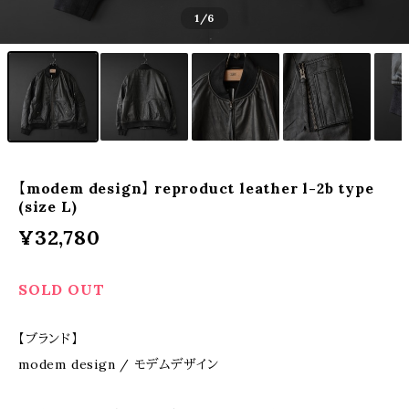
1
/6
【modem design】 reproduct leather l-2b type
(size L)
¥32,780
SOLD OUT
【ブランド】
modem design / モデムデザイン