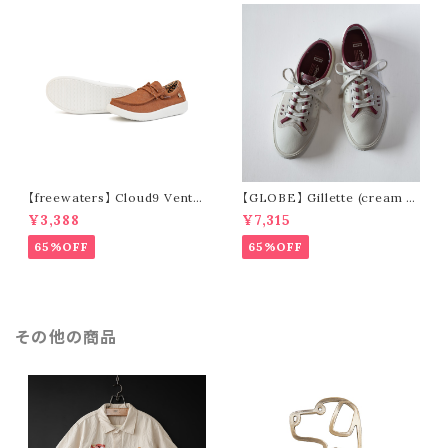
【freewaters】 Cloud9 Ventu
【GLOBE】 Gillette (cream /
re - Lace Up (brown)
pomegranate)
¥3,388
¥7,315
65%OFF
65%OFF
その他の商品