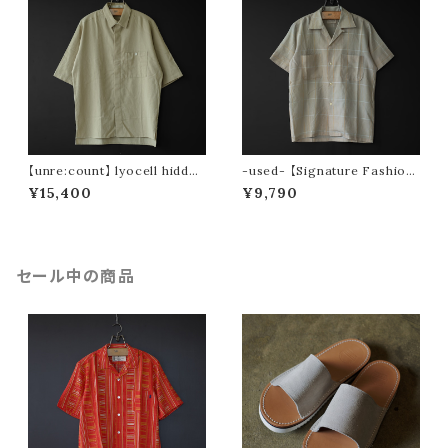
【unre:count】 lyocell hidden
-used- 【Signature Fashion
placket shirt (beige)
s】 50〜60s s/s open collar
¥15,400
¥9,790
shirt
セール中の商品