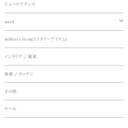
decka(デカ)
キーアクセサリー
シューケアグッズ
シャツ
dros dro(ドロスドロ)
財布、コインケース、マネークリップ
used
カーディガン
DETAIL(ディティール)
鞄
リメイク
military item(ミリタリーアイテム)
ベスト
THE FLAVOR DESIGN(ザ フレーバーデザイン)
アクセサリー
インテリア / 雑貨
アウター
FOB FACTORY(エフオービーファクトリー)
食器 / キッチン
Four Seasons Garage(FSG)
その他
freewaters(フリーウォータース)
セール
GLOBE(グローブ)