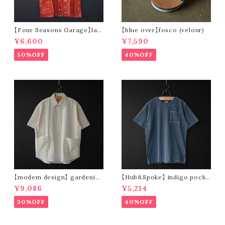
【Four Seasons Garage】lad
【blue over】fosco (velour)
der stripe open collar s/s s
¥6,600
¥7,590
hirt (orange)
50%OFF
40%OFF
【modem design】 gardenin
【Hub&Spoke】 indigo pocke
g s/s shirt (sand)
t t-shirt (light indigo)
¥9,086
¥5,214
30%OFF
40%OFF