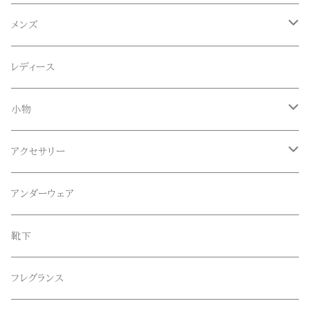
ACE SNKR(エーススニーカー)
メンズ
Anapau,Seaing,ANAPAU UG
トップス
レディース
Tシャツ
Blundstone(ブランドストーン)
ボトムス
小物
ロンT
ロング
CameOne(ケイムワン)
セットアップ
帽子、マフラー、手袋
アクセサリー
スウェット / トレーナー
ショート
CANDY DESIGN&WORKS(CDW)
シューズ
メガネ、サングラス
リング
アンダーウェア
ニット / セーター
水陸両用ショートパンツ
シューズ
collonil(コロニル)
ベルト
ブレスレット、バングル
靴下
パーカー
サンダル
CountyComm(カウンティーコム)
腕時計
ネックレス
フレグランス
半袖シャツ