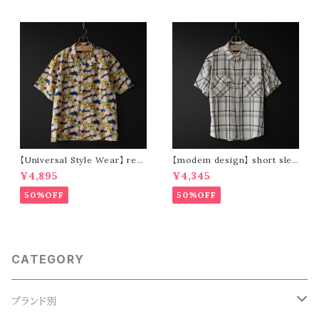
【Universal Style Wear】 res
【modem design】 short slee
ort shirt (yellow × blue)
ve check shirt
¥4,895
¥4,345
50%OFF
50%OFF
CATEGORY
ブランド別