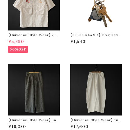
【Universal Style Wear】 viet
【KIKKERLAND】 Dog Keyc
-fatigue s/s shirt (off whit
hain
¥5,390
¥1,540
e)
50%OFF
【Universal Style Wear】 line
【Universal Style Wear】 cur
n easy tuck pants (olive)
ve painter pants (off white)
¥16,280
¥17,600