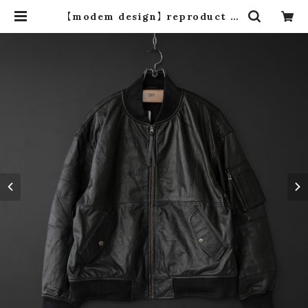
【modem design】 reproduct le
ather l-2b type (size L) | dro
s dro