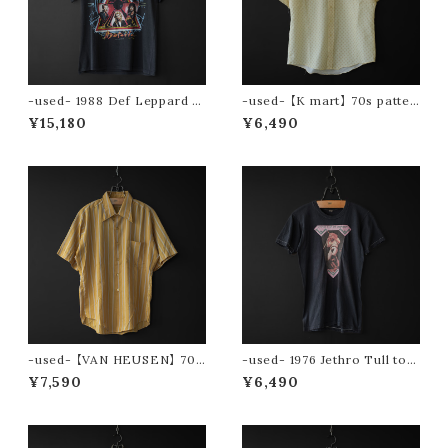
-used- 1988 Def Leppard to
-used- 【K mart】 70s patter
ur tee (Hysteria)
n s/s shirt
¥15,180
¥6,490
-used- 【VAN HEUSEN】 70s
-used- 1976 Jethro Tull tou
stripe s/s shirt
r tee
¥7,590
¥6,490