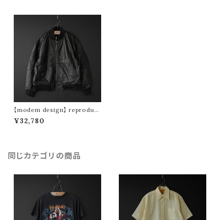
【modem design】 reproduct
leather l-2b type (size L)
¥32,780
同じカテゴリの商品