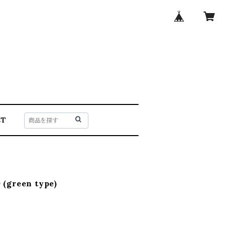
CT
(green type)