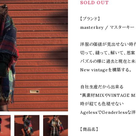
SOLD OUT
【ブランド】
masterkey / マスターキー
洋服の価値が見出せない時
切って、縫って、解いて、思案
パズルの様に過去と現在と
New vintageを構築する。
自社生産だから出来る
"異素材MIXやVINTAGE M
時が経ても色褪せない
AgelessでGenderless
【商品名】