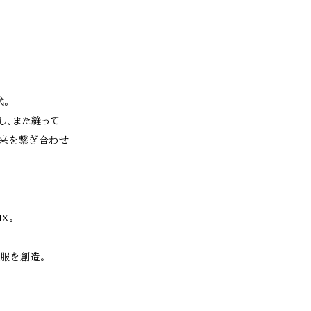
代。
し、また縫って
未来を繋ぎ合わせ
IX。
な洋服を創造。