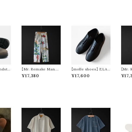
ndsto
【Mr. Remake Man.】
【molle shoes】 ELAS
【Mr. 
IGINA
used nordic cloth re
TICCORD JAZZ
used 
¥17,380
¥17,600
¥17,
make pants ①
make 