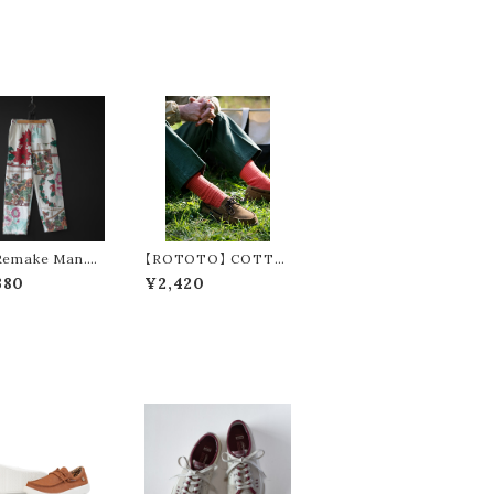
Remake Man.】
【ROTOTO】 COTTO
nordic cloth re
N WAFFLE CREW S
380
¥2,420
pants ②
OCKS R1110