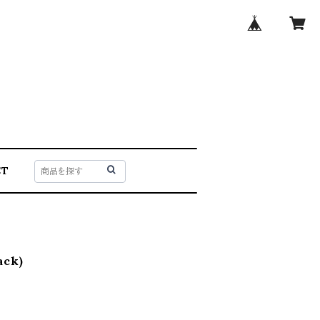
CT
ack)