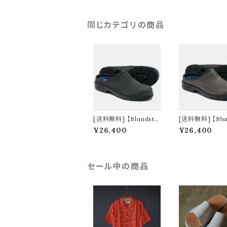
同じカテゴリの商品
[送料無料] 【Blundsto
[送料無料] 【Blu
ne】 #2420 ORIGINA
ne】 #2422 OR
¥26,400
¥26,400
LS CLOG rustic blac
LS CLOG cray
k
セール中の商品