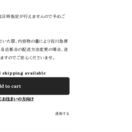
は日時指定が行えませんので予めご
だいた際、内容物の量により佐川急便
。当店都合の配送方法変更の場合、送
ますのでご安心くださいませ。
l shipping available
d to cart
にお住まいの方向け
通報する