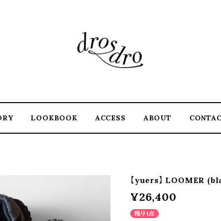
ORY
LOOKBOOK
ACCESS
ABOUT
CONTA
【yuers】 LOOMER (bl
¥26,400
残り1点