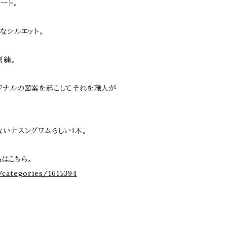
ート。
なシルエット。
刺繍。
ジナルの図案を起こしてそれを職人が
ないナスングワムらしい1本。
品はこちら。
/categories/1615394