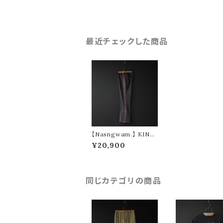
最近チェックした商品
【Nasngwam.】 KING
STON PANTS (charc
¥20,900
oal)
同じカテゴリの商品