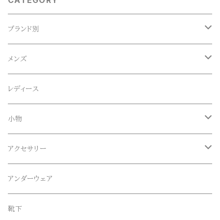
CATEGORY
ブランド別
ACE SNKR(エーススニーカー)
メンズ
Anapau,Seaing,ANAPAU UG
トップス
レディース
Tシャツ
Blundstone(ブランドストーン)
ボトムス
小物
ロンT
ロング
CameOne(ケイムワン)
セットアップ
帽子、マフラー、手袋
アクセサリー
スウェット / トレーナー
ショート
CANDY DESIGN&WORKS(CDW)
シューズ
メガネ、サングラス
リング
アンダーウェア
ニット / セーター
水陸両用ショートパンツ
シューズ
collonil(コロニル)
ベルト
ブレスレット、バングル
靴下