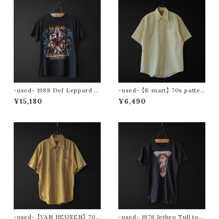
-used- 1988 Def Leppard to
-used- 【K mart】 70s patter
ur tee (Hysteria)
n s/s shirt
¥15,180
¥6,490
-used- 【VAN HEUSEN】 70s
-used- 1976 Jethro Tull tou