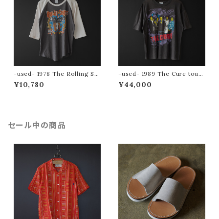
-used- 1978 The Rolling St
-used- 1989 The Cure tour
ones tour tee
tee (The Prayer Tour)
¥10,780
¥44,000
セール中の商品