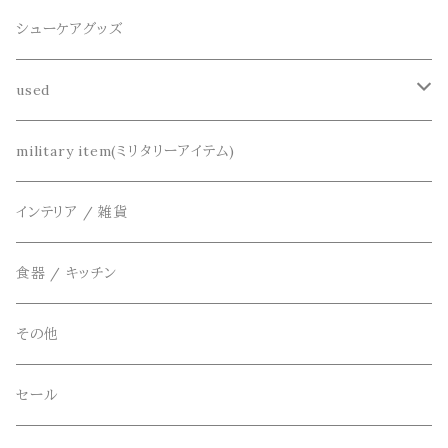
半袖シャツ
decka(デカ)
キーアクセサリー
シューケアグッズ
シャツ
dros dro(ドロスドロ)
財布、コインケース、マネークリップ
used
カーディガン
DETAIL(ディティール)
鞄
リメイク
military item(ミリタリーアイテム)
ベスト
THE FLAVOR DESIGN(ザ フレーバーデザイン)
アクセサリー
インテリア / 雑貨
アウター
FOB FACTORY(エフオービーファクトリー)
食器 / キッチン
Four Seasons Garage(FSG)
その他
freewaters(フリーウォータース)
セール