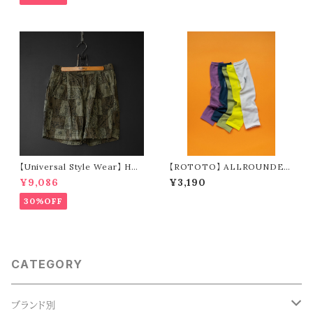
【Universal Style Wear】 HAV
【ROTOTO】 ALLROUNDER
-A-HANK bandanna patchw
TECH-MESH ”ARM SLEEV
¥9,086
¥3,190
ork short pants (olive)
E” R5167
30%OFF
CATEGORY
ブランド別