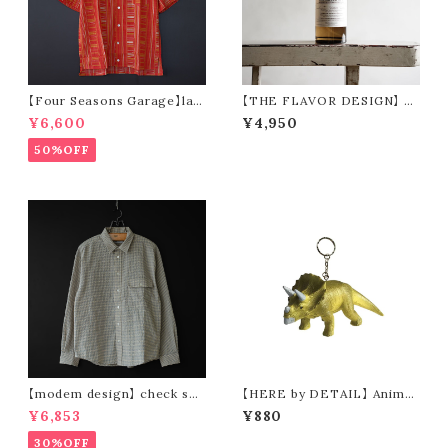
【Four Seasons Garage】lad
【THE FLAVOR DESIGN】 F
der stripe open collar s/s s
ABRIC MIST 全15種類
¥6,600
¥4,950
hirt (orange)
50%OFF
【modem design】 check see
【HERE by DETAIL】 Animal
rsucker standard shirt (bei
Keyring “Triceratops”
¥6,853
¥880
ge)
30%OFF