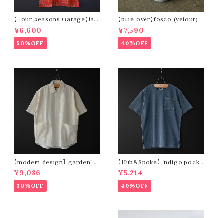
【Four Seasons Garage】lad
【blue over】fosco (velour)
der stripe open collar s/s s
¥6,600
¥7,590
hirt (orange)
50%OFF
40%OFF
【modem design】 gardenin
【Hub&Spoke】 indigo pocke
g s/s shirt (sand)
t t-shirt (light indigo)
¥9,086
¥5,214
30%OFF
40%OFF