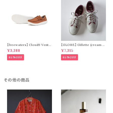
【freewaters】 Cloud9 Ventu
【GLOBE】 Gillette (cream /
re - Lace Up (brown)
pomegranate)
¥3,388
¥7,315
65%OFF
65%OFF
その他の商品