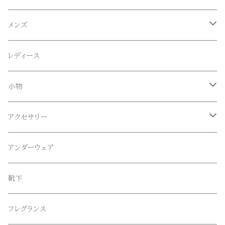
ACE SNKR(エーススニーカー)
メンズ
Anapau,Seaing,ANAPAU UG
トップス
レディース
Tシャツ
Blundstone(ブランドストーン)
ボトムス
小物
ロンT
ロング
CameOne(ケイムワン)
セットアップ
帽子、マフラー、手袋
アクセサリー
スウェット / トレーナー
ショート
CANDY DESIGN&WORKS(CDW)
シューズ
メガネ、サングラス
リング
アンダーウェア
ニット / セーター
水陸両用ショートパンツ
シューズ
collonil(コロニル)
ベルト
ブレスレット、バングル
靴下
パーカー
サンダル
CountyComm(カウンティーコム)
腕時計
ネックレス
フレグランス