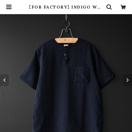
【FOB FACTORY】 INDIGO WAF
FLE-T | dros dro