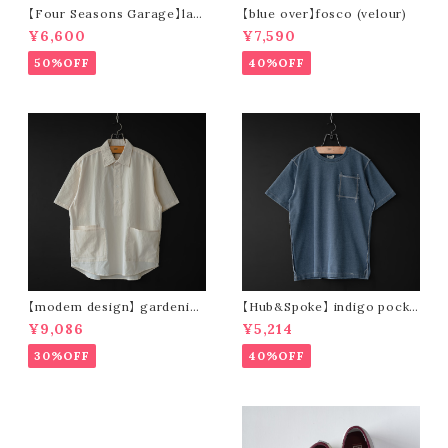
【Four Seasons Garage】lad
【blue over】fosco (velour)
der stripe open collar s/s s
¥6,600
¥7,590
hirt (orange)
50%OFF
40%OFF
【modem design】 gardenin
【Hub&Spoke】 indigo pocke
g s/s shirt (sand)
t t-shirt (light indigo)
¥9,086
¥5,214
30%OFF
40%OFF