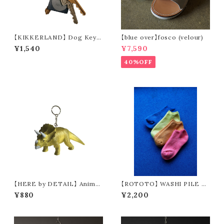
【KIKKERLAND】 Dog Keyc
【blue over】fosco (velour)
hain
¥1,540
¥7,590
40%OFF
【HERE by DETAIL】 Animal
【ROTOTO】 WASHI PILE S
Keyring “Triceratops”
HORT SOCKS R1512
¥880
¥2,200