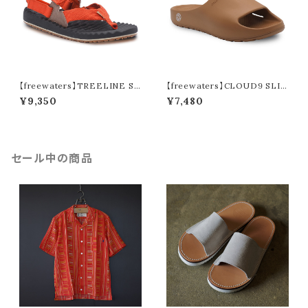
【freewaters】TREELINE SP
【freewaters】CLOUD9 SLID
ORT (copper)
E (camel)
¥9,350
¥7,480
セール中の商品