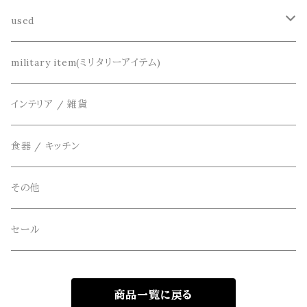
シャツ
dros dro(ドロスドロ)
財布、コインケース、マネークリップ
used
カーディガン
DETAIL(ディティール)
鞄
リメイク
military item(ミリタリーアイテム)
ベスト
THE FLAVOR DESIGN(ザ フレーバーデザイン)
アクセサリー
インテリア / 雑貨
アウター
FOB FACTORY(エフオービーファクトリー)
食器 / キッチン
Four Seasons Garage(FSG)
その他
freewaters(フリーウォータース)
セール
GLOBE(グローブ)
商品一覧に戻る