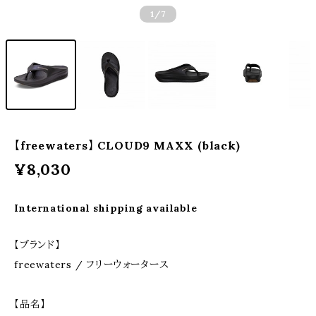
1
/7
【freewaters】 CLOUD9 MAXX (black)
¥8,030
International shipping available
【ブランド】
freewaters / フリーウォータース
【品名】