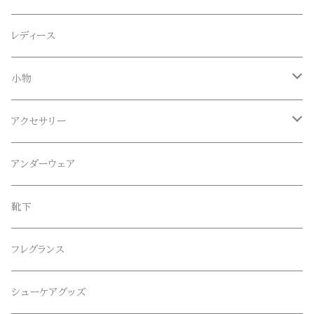
Anapau,Seaing,ANAPAU UG
トップス
レディース
Tシャツ
Blundstone(ブランドストーン)
ボトムス
小物
ロンT
ロング
CameOne(ケイムワン)
セットアップ
帽子、マフラー、手袋
アクセサリー
スウェット / トレーナー
ショート
CANDY DESIGN&WORKS(CDW)
シューズ
メガネ、サングラス
リング
アンダーウェア
ニット / セーター
水陸両用ショートパンツ
シューズ
collonil(コロニル)
ベルト
ブレスレット、バングル
靴下
パーカー
サンダル
CountyComm(カウンティーコム)
腕時計
ネックレス
フレグランス
半袖シャツ
decka(デカ)
キーアクセサリー
シューケアグッズ