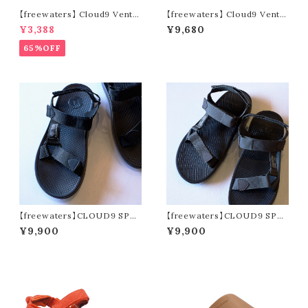
【freewaters】 Cloud9 Ventu
【freewaters】 Cloud9 Ventu
re - Lace Up (brown)
re - Lace Up (black)
¥3,388
¥9,680
65%OFF
【freewaters】CLOUD9 SPO
【freewaters】CLOUD9 SPO
RT MNS (black)
RT MNS (olive)
¥9,900
¥9,900