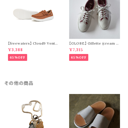
【freewaters】 Cloud9 Ventu
【GLOBE】 Gillette (cream /
re - Lace Up (brown)
pomegranate)
¥3,388
¥7,315
65%OFF
65%OFF
その他の商品