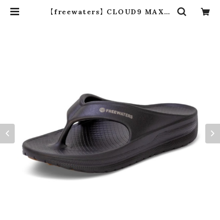
【freewaters】 CLOUD9 MAXX
(black) | dros dro