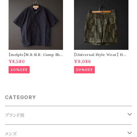
【melple】N.R.N.R. Camp Shir
【Universal Style Wear】 HAV
t (black)
-A-HANK bandanna patchw
¥8,580
¥9,086
ork short pants (olive)
40%OFF
30%OFF
CATEGORY
ブランド別
ACE SNKR(エーススニーカー)
メンズ