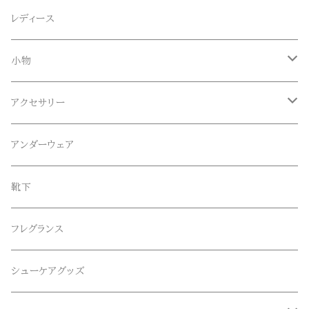
Anapau,Seaing,ANAPAU UG
トップス
レディース
Tシャツ
Blundstone(ブランドストーン)
ボトムス
小物
ロンT
ロング
CameOne(ケイムワン)
セットアップ
帽子、マフラー、手袋
アクセサリー
スウェット / トレーナー
ショート
CANDY DESIGN&WORKS(CDW)
シューズ
メガネ、サングラス
リング
アンダーウェア
ニット / セーター
水陸両用ショートパンツ
シューズ
collonil(コロニル)
ベルト
ブレスレット、バングル
靴下
パーカー
サンダル
CountyComm(カウンティーコム)
腕時計
ネックレス
フレグランス
半袖シャツ
decka(デカ)
キーアクセサリー
シューケアグッズ
シャツ