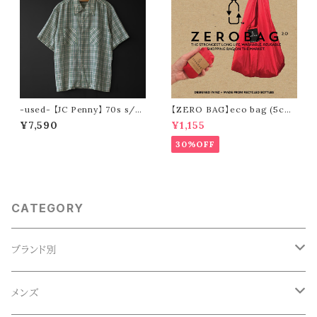
-used- 【JC Penny】 70s s/s
【ZERO BAG】eco bag (5col
check shirt
ors)
¥7,590
¥1,155
30%OFF
CATEGORY
ブランド別
ACE SNKR(エーススニーカー)
メンズ