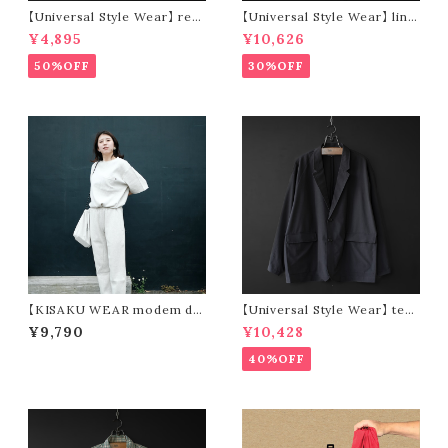
【Universal Style Wear】 res
【Universal Style Wear】 line
ort shirt (yellow × blue)
n mexican parka (off white)
¥4,895
¥10,626
50%OFF
30%OFF
【KISAKU WEAR modem de
【Universal Style Wear】 tec
sign】kisaku waffle
jacket (black)
¥9,790
¥10,428
40%OFF