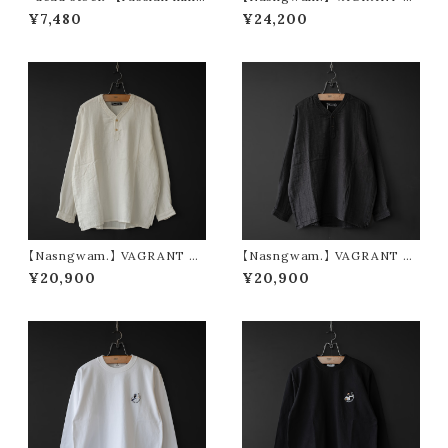
ary】 80's sleeping shirt
HIRTS (tie dye)
¥7,480
¥24,200
【Nasngwam.】 VAGRANT S
【Nasngwam.】 VAGRANT S
HIRTS (white)
HIRTS (black)
¥20,900
¥20,900