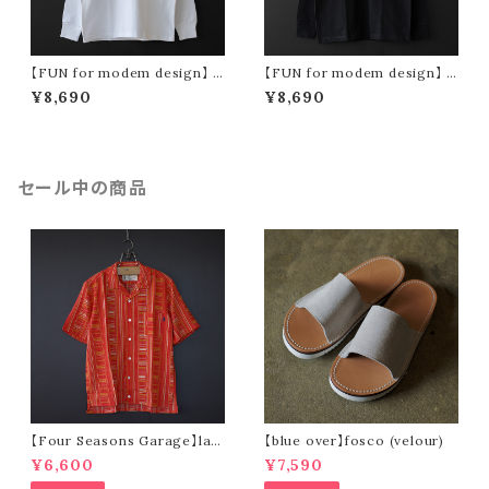
【FUN for modem design】 F
【FUN for modem design】 F
UN baseball l/s tee -usa co
UN baseball l/s tee -usa co
¥8,690
¥8,690
tton- (white)
tton- (black)
セール中の商品
【Four Seasons Garage】lad
【blue over】fosco (velour)
der stripe open collar s/s s
¥6,600
¥7,590
hirt (orange)