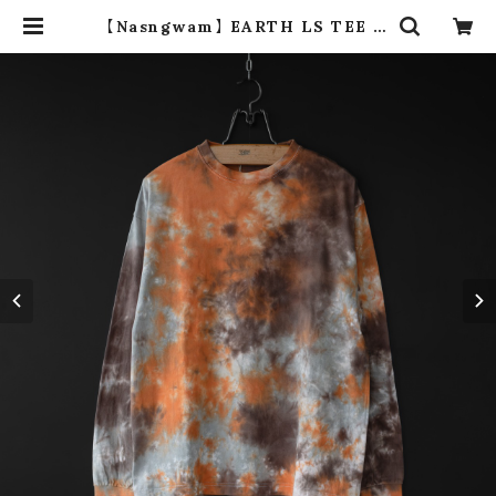
【Nasngwam】 EARTH LS TEE (s
unset sizeM ②) | dros dro