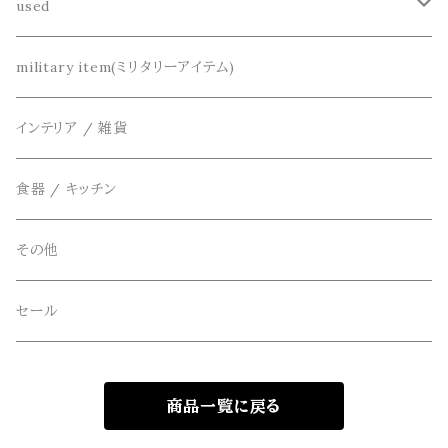
dros dro(ドロスドロ)
財布、コインケース、マネークリップ
used
カーディガン
DETAIL(ディティール)
鞄
リメイク
military item(ミリタリーアイテム)
ベスト
THE FLAVOR DESIGN(ザ フレーバーデザイン)
アクセサリー
インテリア / 雑貨
アウター
FOB FACTORY(エフオービーファクトリー)
食器 / キッチン
Four Seasons Garage(FSG)
その他
freewaters(フリーウォータース)
セール
GLOBE(グローブ)
商品一覧に戻る
GLOMA NAUTICA(グローマノーティカ)