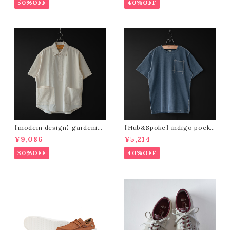
50%OFF
40%OFF
【modem design】 gardenin
【Hub&Spoke】 indigo pocke
g s/s shirt (sand)
t t-shirt (light indigo)
¥9,086
¥5,214
30%OFF
40%OFF