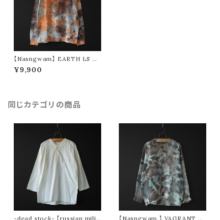
【Nasngwam】 EARTH LS T
EE (sunset sizeM ②)
¥9,900
同じカテゴリの商品
-dead stock- 【russian milit
【Nasngwam.】 VAGRANT S