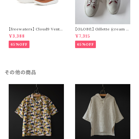
【freewaters】 Cloud9 Ventu
【GLOBE】 Gillette (cream /
re - Lace Up (brown)
pomegranate)
¥3,388
¥7,315
65%OFF
65%OFF
その他の商品