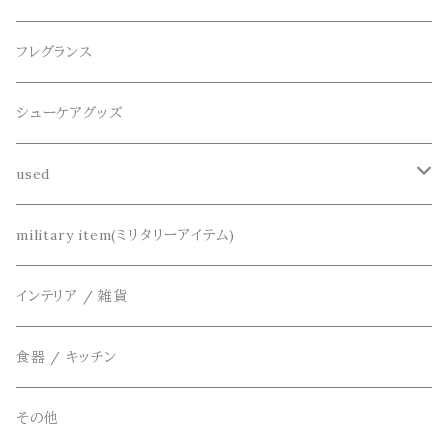
パーカー
サンダル
CountyComm(カウンティーコム)
腕時計
ネックレス
フレグランス
半袖シャツ
decka(デカ)
キーアクセサリー
シューケアグッズ
シャツ
dros dro(ドロスドロ)
財布、コインケース、マネークリップ
used
カーディガン
DETAIL(ディティール)
鞄
リメイク
military item(ミリタリーアイテム)
ベスト
THE FLAVOR DESIGN(ザ フレーバーデザイン)
アクセサリー
インテリア / 雑貨
アウター
FOB FACTORY(エフオービーファクトリー)
食器 / キッチン
Four Seasons Garage(FSG)
その他