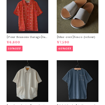
【Four Seasons Garage】lad
【blue over】fosco (velour)
der stripe open collar s/s s
¥6,600
¥7,590
hirt (orange)
50%OFF
40%OFF