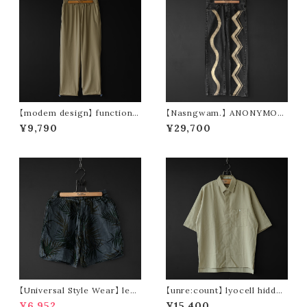
【modem design】 functional
【Nasngwam.】 ANONYMOU
drawstring pants (beige)
S PANTS (size S)
¥9,790
¥29,700
【Universal Style Wear】 leaf
【unre:count】 lyocell hidden
short pants (black)
placket shirt (beige)
¥6,952
¥15,400