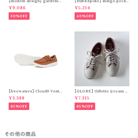
【modem design】 gardenin
【Hub&Spoke】 indigo pocke
g s/s shirt (sand)
t t-shirt (light indigo)
¥9,086
¥5,214
30%OFF
40%OFF
【freewaters】 Cloud9 Ventu
【GLOBE】 Gillette (cream /
re - Lace Up (brown)
pomegranate)
¥3,388
¥7,315
65%OFF
65%OFF
その他の商品