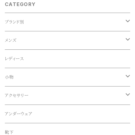
CATEGORY
ブランド別
ACE SNKR(エーススニーカー)
メンズ
Anapau,Seaing,ANAPAU UG
トップス
レディース
Tシャツ
Blundstone(ブランドストーン)
ボトムス
小物
ロンT
ロング
CameOne(ケイムワン)
セットアップ
帽子、マフラー、手袋
アクセサリー
スウェット / トレーナー
ショート
CANDY DESIGN&WORKS(CDW)
シューズ
メガネ、サングラス
リング
アンダーウェア
ニット / セーター
水陸両用ショートパンツ
シューズ
collonil(コロニル)
ベルト
ブレスレット、バングル
靴下