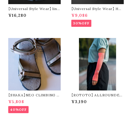
【Universal Style Wear】 line
【Universal Style Wear】 HAV
n easy tuck pants (navy)
-A-HANK bandanna patchw
¥16,280
¥9,086
ork short pants (charcoal)
30%OFF
【SHAKA】NEO CLIMBING B
【ROTOTO】 ALLROUNDER
F (taupe / army)
”BREEZE SLEEVE” R5168
¥5,808
¥3,190
40%OFF