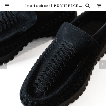
【molle shoes】 PURHEPECHA
(black) | dros dro