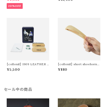
20%OFF
【collonil】 1909 LEATHER C
【collonil】 short shoehorn /
ARE SET NOSTALGIC DES
ショート シューホーン
¥5,500
¥880
IGN VOL.2 / レザーケアセット
レトロ缶
セール中の商品