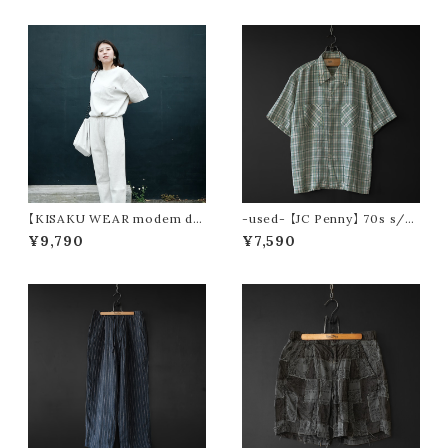
【KISAKU WEAR modem de
-used- 【JC Penny】 70s s/s
sign】kisaku waffle
check shirt
¥9,790
¥7,590